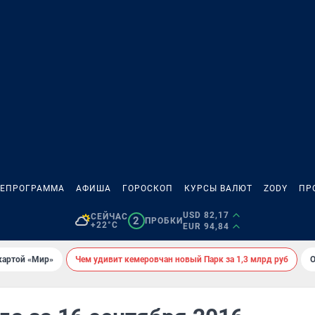
ЛЕПРОГРАММА
АФИША
ГОРОСКОП
КУРСЫ ВАЛЮТ
ZODY
ПР
USD 82,17
СЕЙЧАС
2
ПРОБКИ
+22°C
EUR 94,84
картой «Мир»
Чем удивит кемеровчан новый Парк за 1,3 млрд руб
О