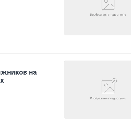
лжников на
их