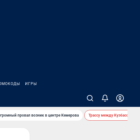
ОМОКОДЫ
ИГРЫ
громный провал возник в центре Кемерова
Трассу между Кузбассом и 