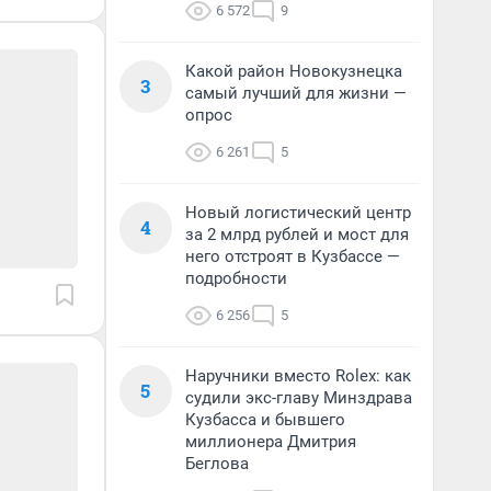
6 572
9
Какой район Новокузнецка
3
самый лучший для жизни —
опрос
6 261
5
Новый логистический центр
4
за 2 млрд рублей и мост для
него отстроят в Кузбассе —
подробности
6 256
5
Наручники вместо Rolex: как
5
судили экс-главу Минздрава
Кузбасса и бывшего
миллионера Дмитрия
Беглова