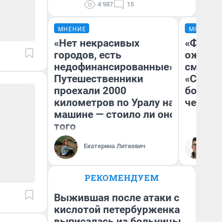
4 987
15
МНЕНИЕ
МНЕНИЕ
«Нет некрасивых
«Финал
городов, есть
ожидан
недофинансированные».
смотре
Путешественники
«Стары
проехали 2000
большо
километров по Уралу на
честна
машине — стоило ли оно
того
Екатерина Литкевич
На
РЕКОМЕНДУЕМ
Выжившая после атаки с
кислотой петербурженка
выписалась из больницы