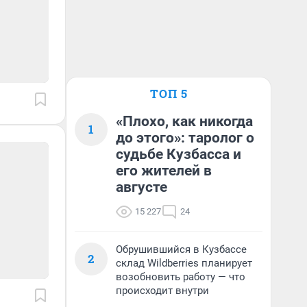
ТОП 5
«Плохо, как никогда
1
до этого»: таролог о
судьбе Кузбасса и
его жителей в
августе
15 227
24
Обрушившийся в Кузбассе
2
склад Wildberries планирует
возобновить работу — что
происходит внутри