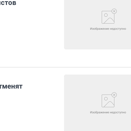
истов
отменят