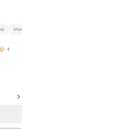
ар
Штраф
Плата
0