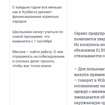
С каждым годом всё меньше:
как в Кузбассе урезают
финансирование коренных
народов
Школьники начнут учиться по
Сервис предупр
новой программе: что
появляется увед
изменится с 1 сентября
Но коснулось но
объяснили E1.R
Миссия — найти работу. О чем
отказываются о
спрашивать на собеседовании
и сколько денег просить,
чтобы вас точно взяли
— Для пользова
выкупа применя
— говорят в Wil
осознанному за
одежду с миним
уменьшается об
окружающую ср