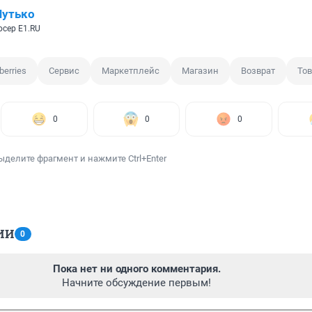
Шутько
сер E1.RU
berries
Сервис
Маркетплейс
Магазин
Возврат
Тов
0
0
0
ыделите фрагмент и нажмите Ctrl+Enter
ИИ
0
Пока нет ни одного комментария.
Начните обсуждение первым!