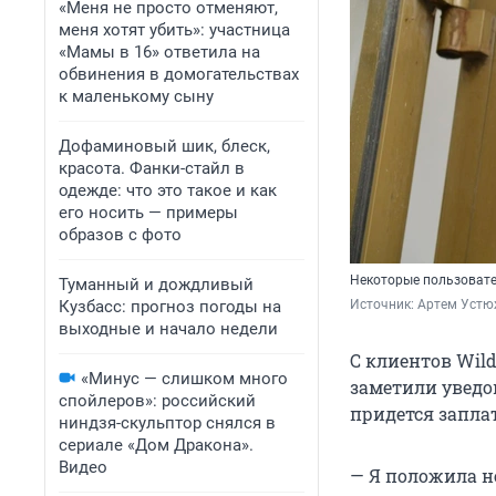
«Меня не просто отменяют,
меня хотят убить»: участница
«Мамы в 16» ответила на
обвинения в домогательствах
к маленькому сыну
Дофаминовый шик, блеск,
красота. Фанки-стайл в
одежде: что это такое и как
его носить — примеры
образов с фото
Некоторые пользовате
Туманный и дождливый
Кузбасс: прогноз погоды на
Источник: 
Артем Устю
выходные и начало недели
С клиентов Wild
«Минус — слишком много
заметили уведом
спойлеров»: российский
придется заплат
ниндзя-скульптор снялся в
сериале «Дом Дракона».
Видео
— Я положила не