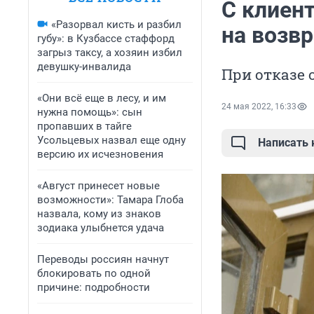
С клиент
«Разорвал кисть и разбил
на возвр
губу»: в Кузбассе стаффорд
загрыз таксу, а хозяин избил
девушку-инвалида
При отказе 
«Они всё еще в лесу, и им
24 мая 2022, 16:33
нужна помощь»: сын
пропавших в тайге
Усольцевых назвал еще одну
Написать
версию их исчезновения
«Август принесет новые
возможности»: Тамара Глоба
назвала, кому из знаков
зодиака улыбнется удача
Переводы россиян начнут
блокировать по одной
причине: подробности