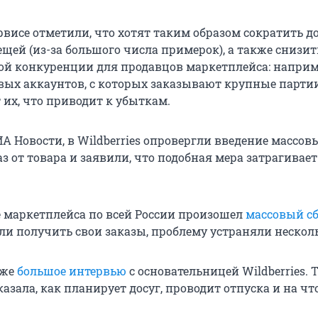
ервисе отметили, что хотят таким образом сократить 
щей (из-за большого числа примерок), а также снизит
ой конкуренции для продавцов маркетплейса: наприм
вых аккаунтов, с которых заказывают крупные партии
 их, что приводит к убыткам.
А Новости, в Wildberries опровергли введение массов
з от товара и заявили, что подобная мера затрагивает
те маркетплейса по всей России произошел
массовый с
ли получить свои заказы, проблему устраняли несколь
кже
большое интервью
с основательницей Wildberries. 
азала, как планирует досуг, проводит отпуска и на чт