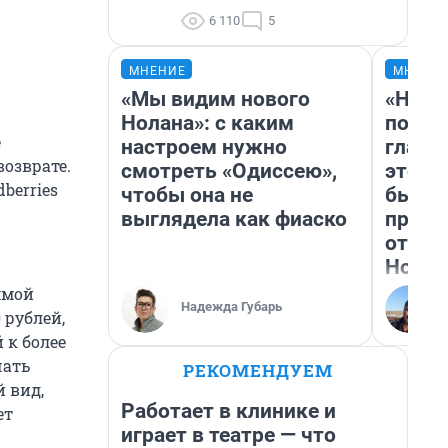
6 110
5
МНЕНИЕ
МНЕНИ
«Мы видим нового
«Нико
Нолана»: с каким
побед
е
настроем нужно
главн
возврате.
смотреть «Одиссею»,
этого
berries
чтобы она не
бьет 
выглядела как фиаско
прока
отзыв
Нолан
ммой
Надежда Губарь
 рублей,
 к более
чать
РЕКОМЕНДУЕМ
 вид,
Работает в клинике и
ет
играет в театре — что