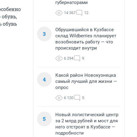
губернаторами
особенно
14 367
12
 обувь,
ь обувь
Обрушившийся в Кузбассе
3
склад Wildberries планирует
возобновить работу — что
происходит внутри
6 294
9
Какой район Новокузнецка
4
самый лучший для жизни —
опрос
6 120
5
Новый логистический центр
5
за 2 млрд рублей и мост для
него отстроят в Кузбассе —
подробности