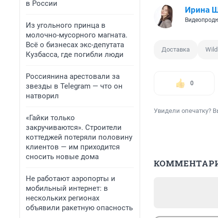
в России
Ирина 
Видеопродю
Из угольного принца в
молочно-мусорного магната.
Всё о бизнесах экс-депутата
Доставка
Wild
Кузбасса, где погибли люди
Россиянина арестовали за
0
звезды в Telegram — что он
натворил
Увидели опечатку? В
«Гайки только
закручиваются». Строители
коттеджей потеряли половину
клиентов — им приходится
сносить новые дома
КОММЕНТАР
Не работают аэропорты и
мобильный интернет: в
нескольких регионах
объявили ракетную опасность