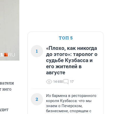
ТОП 5
«Плохо, как никогда
1
до этого»: таролог о
судьбе Кузбасса и
его жителей в
августе
14 650
17
ователи
т него
Из бармена в ресторанного
2
короля Кузбасса: что мы
знаем о Печерском,
удет
бизнесмене, спорящем с