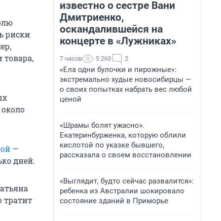
известно о сестре Вани
Дмитриенко,
долю
оскандалившейся на
ь риски
концерте в «Лужниках»
ер,
 товара,
7 часов
5 260
2
«Ела одни булочки и пирожные»:
экстремально худые новосибирцы —
о своих попытках набрать вес любой
ых
ценой
 около
«Шрамы болят ужасно».
Екатеринбурженка, которую облили
кислотой по указке бывшего,
бой
—
рассказала о своем восстановлении
ко дней.
«Выглядит, будто сейчас развалится»:
Татьяна
ребенка из Австралии шокировало
о тратит
состояние зданий в Приморье