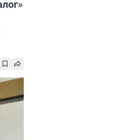
алог»
у