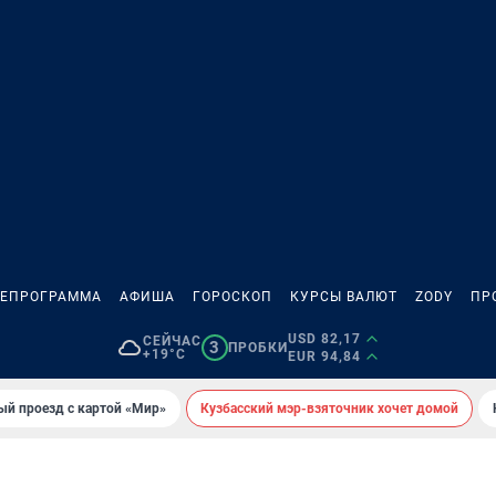
ЛЕПРОГРАММА
АФИША
ГОРОСКОП
КУРСЫ ВАЛЮТ
ZODY
ПР
USD 82,17
СЕЙЧАС
3
ПРОБКИ
+19°C
EUR 94,84
ый проезд с картой «Мир»
Кузбасский мэр-взяточник хочет домой