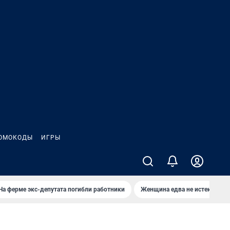
ОМОКОДЫ
ИГРЫ
На ферме экс-депутата погибли работники
Женщина едва не истекла кро