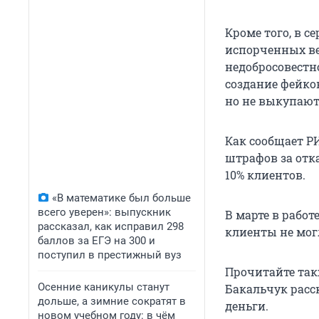
Кроме того, в с
испорченных ве
недобросовестн
создание фейко
но не выкупают
Как сообщает РИ
штрафов за отка
10% клиентов.
«В математике был больше
всего уверен»: выпускник
В марте в рабо
рассказал, как исправил 298
клиенты не мог
баллов за ЕГЭ на 300 и
поступил в престижный вуз
Прочитайте та
Осенние каникулы станут
Бакальчук расск
дольше, а зимние сократят в
деньги.
новом учебном году: в чём