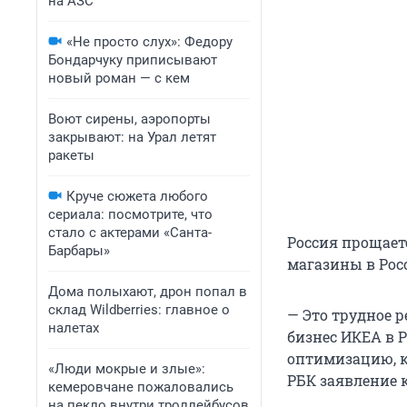
на АЗС
«Не просто слух»: Федору
Бондарчуку приписывают
новый роман — с кем
Воют сирены, аэропорты
закрывают: на Урал летят
ракеты
Круче сюжета любого
сериала: посмотрите, что
стало с актерами «Санта-
Россия прощаетс
Барбары»
магазины в Росс
Дома полыхают, дрон попал в
склад Wildberries: главное о
— Это трудное р
налетах
бизнес ИКЕА в Р
оптимизацию, к
«Люди мокрые и злые»:
РБК заявление 
кемеровчане пожаловались
на пекло внутри троллейбусов