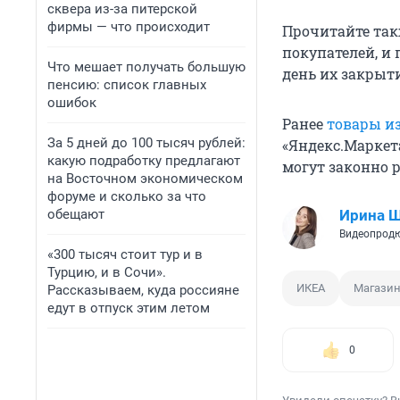
сквера из-за питерской
фирмы — что происходит
Прочитайте так
покупателей, и
Что мешает получать большую
день их закрыт
пенсию: список главных
ошибок
Ранее
товары из
За 5 дней до 100 тысяч рублей:
«Яндекс.Маркет
какую подработку предлагают
могут законно 
на Восточном экономическом
форуме и сколько за что
обещают
Ирина 
Видеопродю
«300 тысяч стоит тур и в
Турцию, и в Сочи».
ИКЕА
Магази
Рассказываем, куда россияне
едут в отпуск этим летом
0