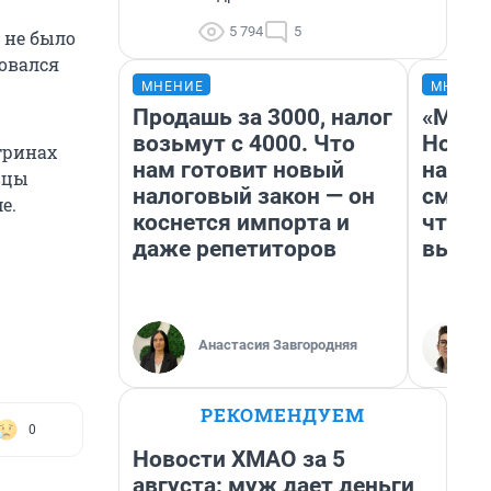
5 794
5
е не было
овался
МНЕНИЕ
МНЕНИ
Продашь за 3000, налог
«Мы в
возьмут с 4000. Что
Нолан
тринах
нам готовит новый
настр
вцы
налоговый закон — он
смотр
е.
коснется импорта и
чтобы
даже репетиторов
выгля
Анастасия Завгородняя
РЕКОМЕНДУЕМ
0
Новости ХМАО за 5
августа: муж дает деньги