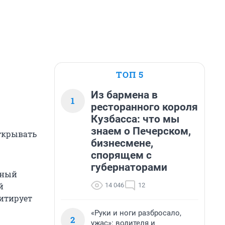
ТОП 5
Из бармена в
1
ресторанного короля
Кузбасса: что мы
знаем о Печерском,
открывать
бизнесмене,
спорящем с
губернаторами
чный
й
14 046
12
цитирует
«Руки и ноги разбросало,
2
ужас»: водителя и