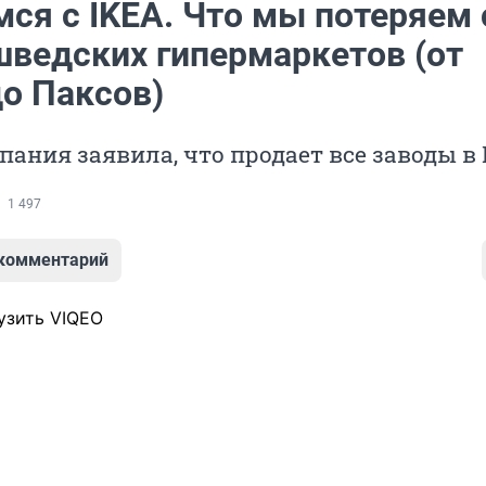
ся с IKEA. Что мы потеряем 
шведских гипермаркетов (от
до Паксов)
пания заявила, что продает все заводы в
1 497
 комментарий
узить VIQEO