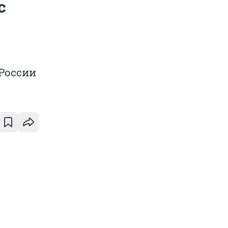
с
 России