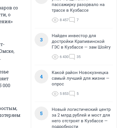
пассажирку разорвало на
варов со
трассе в Кузбассе
ти, о
8 457
7
ения»
Найден инвестор для
3
достройки Крапивинской
т-
ГЭС в Кузбассе — зам Шойгу
Омске,
6 430
35
.
езье
Какой район Новокузнецка
4
ляет
самый лучший для жизни —
опрос
5 000
5 853
5
ростым,
Новый логистический центр
5
потеряем
за 2 млрд рублей и мост для
него отстроят в Кузбассе —
подробности