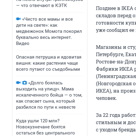
— что отвечают в КЭТК
Позднее в IKEA 
складов перед 
«Чисто все мамы и все
готовности куп
дети на свете»: как
уже сообщил ее 
медвежонок Момота покорил
буквально весь интернет.
Видео
Магазины и студ
Петербурге, Ека
Опасная петрушка и ядовитая
Ростове-на-Дону
вишня: какие растения чаще
Фабрики ИКЕА р
всего путают со съедобными
(Ленинградская 
«Долго боялась
(Новгородская 
выходить на улицу». Мама
ИКЕА), на произ
искалеченного бойца — о том,
человек.
как спасает сына, который
разбился по пути к невесте
За 22 года раб
Куда ушли 120 млн?
стильным и дос
Новокузнечане боятся
с уходом бренда
остаться без центрального