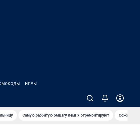
ОМОКОДЫ
ИГРЫ
ольницу
Самую разбитую общагу КемГУ отремонтируют
Сожительни