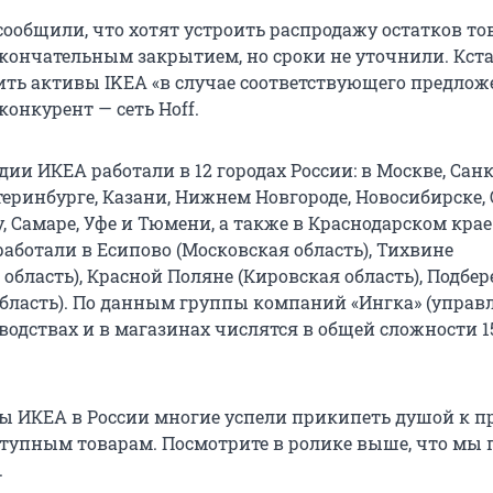
сообщили, что хотят устроить распродажу остатков то
окончательным закрытием, но сроки не уточнили. Кста
ить активы IKEA «в случае соответствующего предлож
конкурент — сеть Hoff.
ии ИКЕА работали в 12 городах России: в Москве, Санк
теринбурге, Казани, Нижнем Новгороде, Новосибирске, 
, Самаре, Уфе и Тюмени, а также в Краснодарском крае
аботали в Есипово (Московская область), Тихвине
область), Красной Поляне (Кировская область), Подбер
область). По данным группы компаний «Ингка» (управ
водствах и в магазинах числятся в общей сложности 1
оты ИКЕА в России многие успели прикипеть душой к п
тупным товарам. Посмотрите в ролике выше, что мы 
.