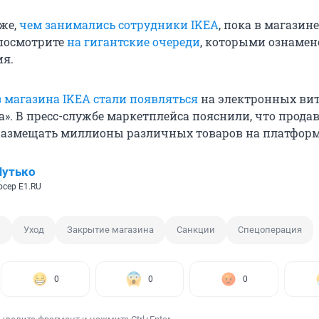
же,
чем занимались сотрудники IKEA
, пока в магазин
 посмотрите
на гигантские очереди
, которыми ознамен
ия.
 магазина IKEA стали появляться
на электронных ви
а». В пресс-службе маркетплейса пояснили, что прода
размещать миллионы различных товаров на платформ
Шутько
сер E1.RU
н
Уход
Закрытие магазина
Санкции
Спецоперация
0
0
0