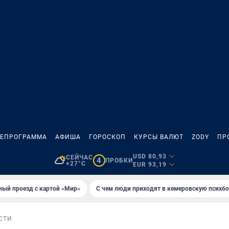
ЛЕПРОГРАММА
АФИША
ГОРОСКОП
КУРСЫ ВАЛЮТ
ZODY
ПР
USD 80,93
СЕЙЧАС
4
ПРОБКИ
+27°C
EUR 93,19
ный проезд с картой «Мир»
С чем люди приходят в кемеровскую психб
СТИ