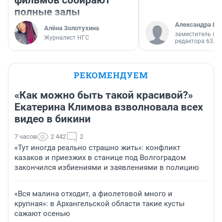
фильмов собирают
полные залы
Александра Ис
Алёна Золотухина
заместитель гл
Журналист НГС
редактора 63.RU
РЕКОМЕНДУЕМ
«Как можно быть такой красивой?»
Екатерина Климова взволновала всех
видео в бикини
7 часов
2 442
2
«Тут иногда реально страшно жить»: конфликт
казаков и приезжих в станице под Волгоградом
закончился избиениями и заявлениями в полицию
«Вся малина отходит, а фиолетовой много и
крупная»: в Архангельской области такие кусты
сажают осенью