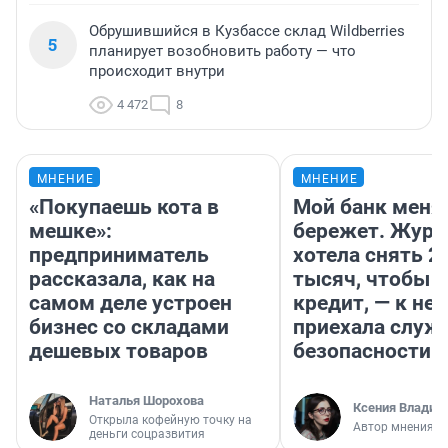
Обрушившийся в Кузбассе склад Wildberries
5
планирует возобновить работу — что
происходит внутри
4 472
8
МНЕНИЕ
МНЕНИЕ
«Покупаешь кота в
Мой банк меня
мешке»:
бережет. Журн
предприниматель
хотела снять 2
рассказала, как на
тысяч, чтобы п
самом деле устроен
кредит, — к не
бизнес со складами
приехала служ
дешевых товаров
безопасности
Наталья Шорохова
Ксения Владим
Открыла кофейную точку на
Автор мнения
деньги соцразвития