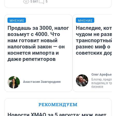
5 841
5
МНЕНИЕ
МНЕНИЕ
Продашь за 3000, налог
Наследие, кото
возьмут с 4000. Что
чудом не разва
нам готовит новый
транспортный 
налоговый закон — он
разнес миф о 
коснется импорта и
советских доро
даже репетиторов
Олег Арефьев
Блогер, предпри
Анастасия Завгородняя
владелец в тра
бизнесе
РЕКОМЕНДУЕМ
Новости ХМАО за 5 августа: муж дает