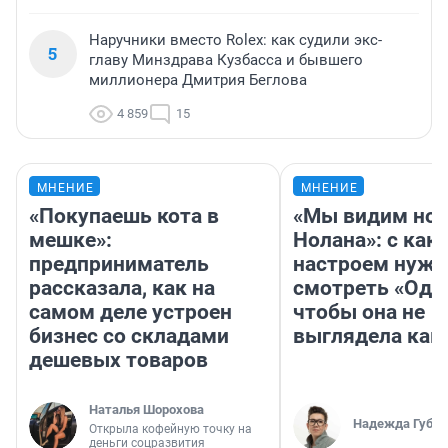
Наручники вместо Rolex: как судили экс-
5
главу Минздрава Кузбасса и бывшего
миллионера Дмитрия Беглова
4 859
15
МНЕНИЕ
МНЕНИЕ
«Покупаешь кота в
«Мы видим нов
мешке»:
Нолана»: с как
предприниматель
настроем нужн
рассказала, как на
смотреть «Оди
самом деле устроен
чтобы она не
бизнес со складами
выглядела как
дешевых товаров
Наталья Шорохова
Надежда Губар
Открыла кофейную точку на
деньги соцразвития