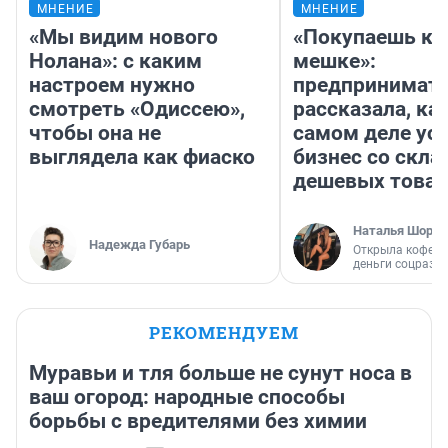
МНЕНИЕ
МНЕНИЕ
«Мы видим нового
«Покупаешь ко
Нолана»: с каким
мешке»:
настроем нужно
предпринимат
смотреть «Одиссею»,
рассказала, как
чтобы она не
самом деле ус
выглядела как фиаско
бизнес со скл
дешевых това
Наталья Шорох
Надежда Губарь
Открыла кофейн
деньги соцразв
РЕКОМЕНДУЕМ
Муравьи и тля больше не сунут носа в
ваш огород: народные способы
борьбы с вредителями без химии