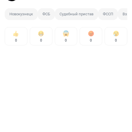
Новокузнецк
ФСБ
Судебный пристав
ФССП
Взят
0
0
0
0
0