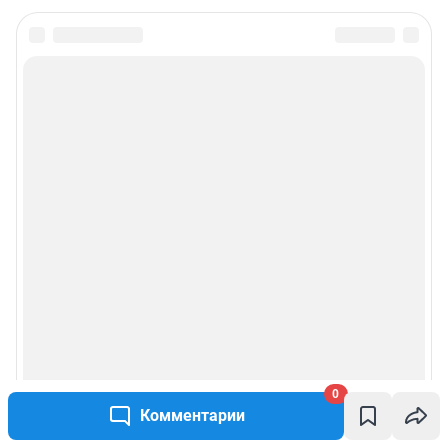
Редакция сайта не несет ответственности за достоверность
информации, содержащейся в рекламных объявлениях.
Информация об ограничениях
Политика использования cookies
Рекомендательные системы
Политика конфиденциальности и обработки персональных данных и
правила использования сайта
© ООО «Сеть городских порталов»
© ООО «Интернет Технологии»
0
Комментарии