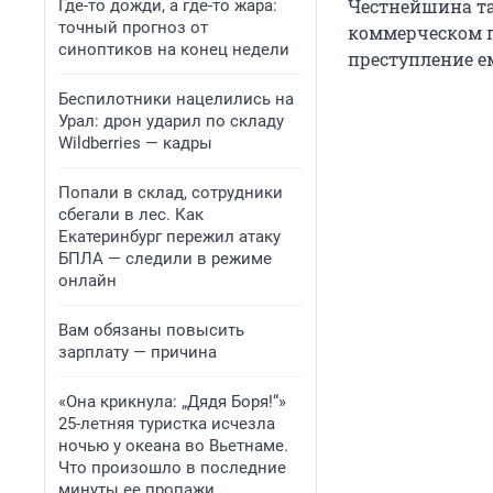
Честнейшина та
Где-то дожди, а где-то жара:
точный прогноз от
коммерческом под
синоптиков на конец недели
преступление ем
Беспилотники нацелились на
Урал: дрон ударил по складу
Wildberries — кадры
Попали в склад, сотрудники
сбегали в лес. Как
Екатеринбург пережил атаку
БПЛА — следили в режиме
онлайн
Вам обязаны повысить
зарплату — причина
«Она крикнула: „Дядя Боря!“»
25-летняя туристка исчезла
ночью у океана во Вьетнаме.
Что произошло в последние
минуты ее пропажи