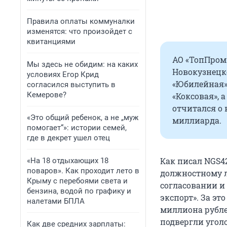
Правила оплаты коммуналки
изменятся: что произойдет с
квитанциями
АО «ТопПром»
Мы здесь не обидим: на каких
Новокузнецке
условиях Егор Крид
«Юбилейная»,
согласился выступить в
Кемерове?
«Коксовая», 
отчитался о 
«Это общий ребенок, а не „муж
миллиарда.
помогает“»: истории семей,
где в декрет ушел отец
Как писал NGS42
«На 18 отдыхающих 18
поваров». Как проходит лето в
должностному л
Крыму с перебоями света и
согласовании и
бензина, водой по графику и
экспорт». За эт
налетами БПЛА
миллиона рубле
подвергли угол
Как две средних зарплаты: