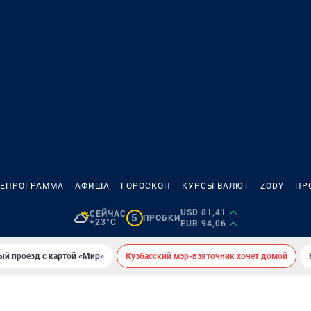
ЛЕПРОГРАММА
АФИША
ГОРОСКОП
КУРСЫ ВАЛЮТ
ZODY
ПР
USD 81,41
СЕЙЧАС
5
ПРОБКИ
+23°C
EUR 94,06
ый проезд с картой «Мир»
Кузбасский мэр-взяточник хочет домой