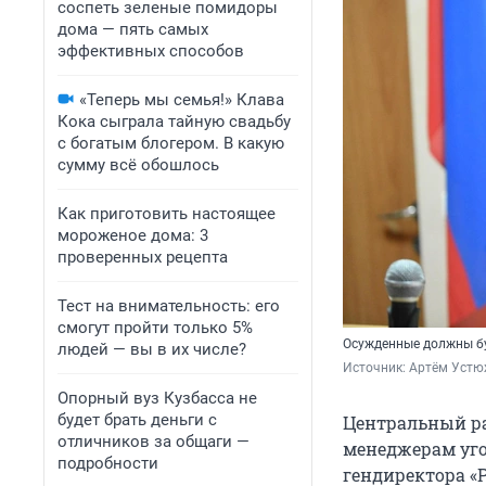
соспеть зеленые помидоры
дома — пять самых
эффективных способов
«Теперь мы семья!» Клава
Кока сыграла тайную свадьбу
с богатым блогером. В какую
сумму всё обошлось
Как приготовить настоящее
мороженое дома: 3
проверенных рецепта
Тест на внимательность: его
смогут пройти только 5%
Осужденные должны бу
людей — вы в их числе?
Источник: 
Артём Устю
Опорный вуз Кузбасса не
будет брать деньги с
Центральный ра
отличников за общаги —
менеджерам уго
подробности
гендиректора «