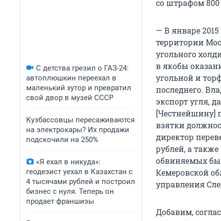
со штрафом 800
— В январе 201
территории Мос
угольного холди
в якобы оказан
С детства грезил о ГАЗ-24:
угольной и тор
автоплюшкин переехал в
маленький хутор и превратил
последнего. Вл
свой двор в музей СССР
экспорт угля, 
[Честнейшину] 
Кузбассовцы пересаживаются
взятки должност
на электрокары? Их продажи
директор перев
подскочили на 250%
рублей, а также
обвиняемых бы
«Я ехал в никуда»:
геодезист уехал в Казахстан с
Кемеровской обл
4 тысячами рублей и построил
управления Сле
бизнес с нуля. Теперь он
продает франшизы
Добавим, соглас