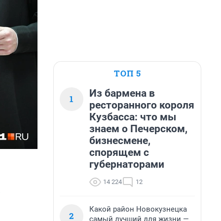
ТОП 5
Из бармена в
1
ресторанного короля
Кузбасса: что мы
знаем о Печерском,
бизнесмене,
спорящем с
губернаторами
14 224
12
-
Какой район Новокузнецка
2
самый лучший для жизни —