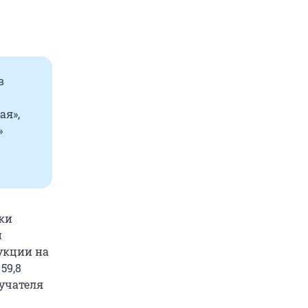
в
ая»,
»
тки
и
укции на
 59,8
учателя