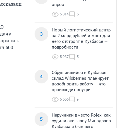
ассказали
опрос
6 014
5
АО
Новый логистический центр
3
 дачу
за 2 млрд рублей и мост для
оворили к
него отстроят в Кузбассе —
яч 500
подробности
5 987
5
Обрушившийся в Кузбассе
4
склад Wildberries планирует
возобновить работу — что
происходит внутри
5 556
9
Наручники вместо Rolex: как
5
судили экс-главу Минздрава
Кузбасса и бывшего