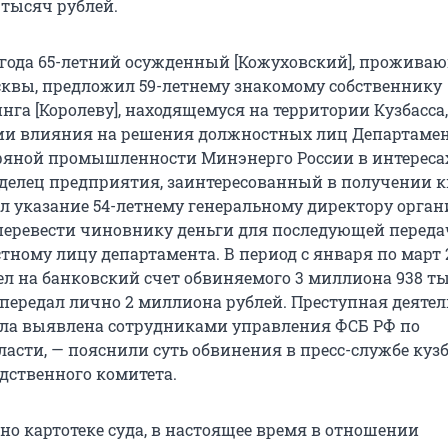
 тысяч рублей.
5 года 65-летний осужденный [Кожуховский], прожива
квы, предложил 59-летнему знакомому собственнику
нга [Королеву], находящемуся на территории Кузбасса
ии влияния на решения должностных лиц Департаме
фяной промышленности Минэнерго России в интерес
аделец предприятия, заинтересованный в получении к
дал указание 54-летнему генеральному директору орга
перевести чиновнику деньги для последующей перед
ному лицу департамента. В период с января по март 2
ел на банковский счет обвиняемого 3 миллиона 938 т
 передал лично 2 миллиона рублей. Преступная деяте
ла выявлена сотрудниками управления ФСБ РФ по
асти, — пояснили суть обвинения в пресс-службе куз
дственного комитета.
но картотеке суда, в настоящее время в отношении