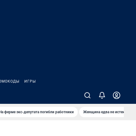
ОМОКОДЫ
ИГРЫ
На ферме экс-депутата погибли работники
Женщина едва не истекла кро