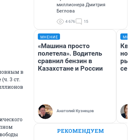
миллионера Дмитрия
Беглова
4 676
15
МНЕНИЕ
МНЕНИ
«Машина просто
Кварт
полетела». Водитель
но де
сравнил бензин в
рынок
Казахстане и России
сейча
новным в
ч. 3 ст.
миллионов
Анатолий Кузнецов
тического
упном
РЕКОМЕНДУЕМ
свободы