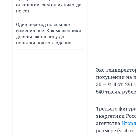
онкологии, сам он их никогда
не ест
Один переход по ссылке
изменил всё. Как мошенники
довели школьницу до
попытки поджога здания
Экс-гендирект
покушении на по
30 — ч. 4 ст. 2
540 тысяч рубле
Третьего фигур
энергетики Рос
агентства
Игоря
размере (ч. 4 с