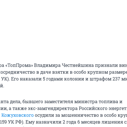
ора «ТопПрома» Владимира Честнейшина признали ви
средничество в даче взятки в особо крупном размере (
91.1 УК). Его наказали 5 годами колонии и штрафом 237 
й.
анта дела, бывшего заместителя министра топлива и
сии, а также экс-замгендиректора Российского энерге
 Кожуховского
осудили за мошенничество в особо кр
т. 159 УК РФ). Ему назначили 2 года 6 месяцев лишения 