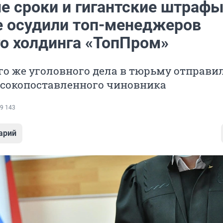
е сроки и гигантские штрафы
е осудили топ-менеджеров
го холдинга «ТопПром»
го же уголовного дела в тюрьму отправи
сокопоставленного чиновника
9 143
арий