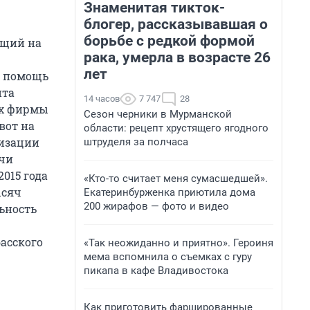
Знаменитая тикток-
блогер, рассказывавшая о
борьбе с редкой формой
ющий на
рака, умерла в возрасте 26
лет
, помощь
нта
14 часов
7 747
28
ах фирмы
Сезон черники в Мурманской
вот на
области: рецепт хрустящего ягодного
низации
штруделя за полчаса
ачи
015 года
«Кто-то считает меня сумасшедшей».
ысяч
Екатеринбурженка приютила дома
200 жирафов — фото и видео
льность
басского
«Так неожиданно и приятно». Героиня
мема вспомнила о съемках с гуру
пикапа в кафе Владивостока
Как приготовить фаршированные