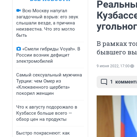
Реальны
Всю Москву напугал
Кузбасс
загадочный взрыв: его звук
слышали везде, а причина
угольно
неизвестна. Что это могло
быть
В рамках то
«Смели гибриды Voyah». В
бывшего вы
России возник дефицит
электромобилей
9 июня 2022, 17:00
Самый сексуальный мужчина
Турции: чем Омер из
1
коммент
«Клюквенного щербета»
покорил женщин
Что к августу подорожало в
Кузбассе больше всего —
обзор цен на продукты
Быстро покраснеют: как