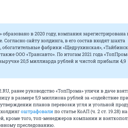
 образовано в 2020 году, компания зарегистрирована 
. Согласно сайту холдинга, в его состав входят шахта
 обогатительные фабрики «Щедрухинская», «Тайбинск
а также ООО «Трансавто». По итогам 2021 года «ТопПром
выручке 20,5 миллиарда рублей и чистой прибыли 4,9
.RU, ранее руководство «ТопПрома» уличи в даче взя
ицу в размере 5,9 миллиона рублей за «содействие пр
 утверждении планов перевозки угля и угольной прод
о холдинг
оштрафовали
по статье КоАП (ч. 2 ст. 19.28) на
й, кроме того, топ-менеджеров компании и взяткопол
овному преследованию.