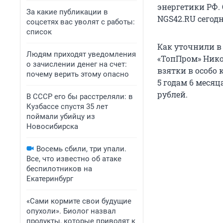
энергетики РФ.
За какие публикации в
NGS42.RU сегодн
соцсетях вас уволят с работы:
список
Как уточнили в
Людям приходят уведомления
«ТопПром» Нико
о зачислении денег на счет:
взятки в особо к
почему верить этому опасно
5 годам 6 меся
рублей.
В СССР его бы расстреляли: в
Кузбассе спустя 35 лет
поймали убийцу из
Новосибирска
Восемь сбили, три упали.
Все, что известно об атаке
беспилотников на
Екатеринбург
«Сами кормите свои будущие
опухоли». Биолог назвал
продукты, которые приводят к