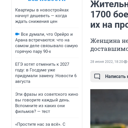
Жительн
Квартиры в новостройках
1700 бо
начнут дешеветь — когда
ждать снижения цен
их на п
Все думали, что Орейро и
Женщина не
Арана встречаются: что на
самом деле связывало самую
доставшимся
горячую пару 90-х
28 июня 2022, 18:20
ЕГЭ хотят отменить к 2027
году: в Госдуме уже
придумали замену. Новости 6
Написать
августа
Эти фразы из советского кино
вы говорите каждый день.
Вспомните из каких они
фильмов? — тест
«Простите нас за всё». С