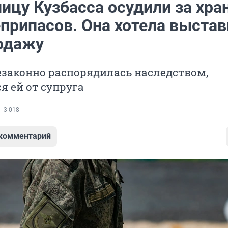
ицу Кузбасса осудили за хра
еприпасов. Она хотела выстав
родажу
законно распорядилась наследством,
 ей от супруга
3 018
 комментарий