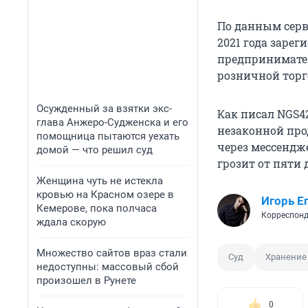
По данным серви
2021 года зарег
предпринимател
розничной торг
Осужденный за взятки экс-
Как писал NGS42
глава Анжеро-Судженска и его
незаконной про
помощница пытаются уехать
через мессендж
домой — что решил суд
грозит от пяти 
Женщина чуть не истекла
кровью на Красном озере в
Игорь Е
Кемерове, пока полчаса
Корреспонд
ждала скорую
Множество сайтов враз стали
Суд
Хранение
недоступны: массовый сбой
произошел в Рунете
0