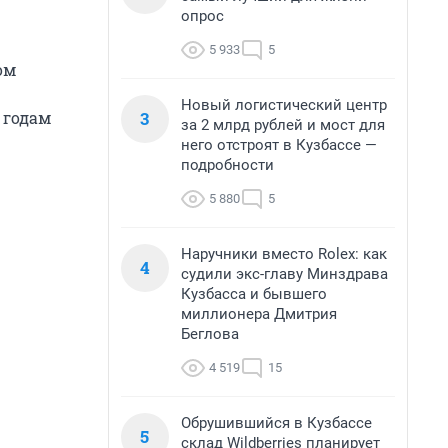
опрос
5 933
5
ом
Новый логистический центр
3
 годам
за 2 млрд рублей и мост для
него отстроят в Кузбассе —
подробности
5 880
5
Наручники вместо Rolex: как
4
судили экс-главу Минздрава
Кузбасса и бывшего
миллионера Дмитрия
Беглова
4 519
15
Обрушившийся в Кузбассе
5
склад Wildberries планирует