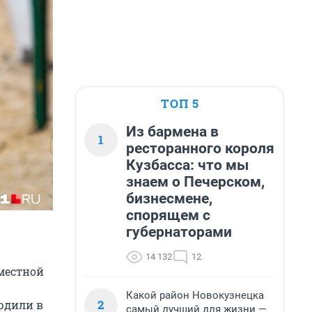
ТОП 5
Из бармена в
1
ресторанного короля
Кузбасса: что мы
знаем о Печерском,
бизнесмене,
спорящем с
губернаторами
14 132
12
местной
Какой район Новокузнецка
2
рдили в
самый лучший для жизни —