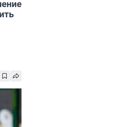
нение
ить