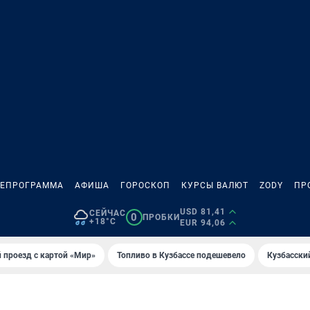
ЛЕПРОГРАММА
АФИША
ГОРОСКОП
КУРСЫ ВАЛЮТ
ZODY
ПР
USD 81,41
СЕЙЧАС
0
ПРОБКИ
+18°C
EUR 94,06
 проезд с картой «Мир»
Топливо в Кузбассе подешевело
Кузбасски