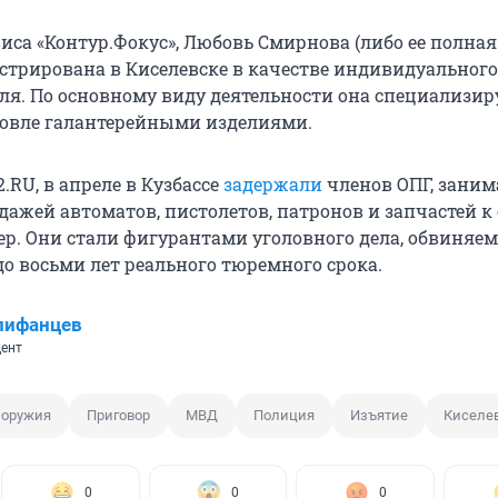
са «Контур.Фокус», Любовь Смирнова (либо ее полная 
истрирована в Киселевске в качестве индивидуального
я. По основному виду деятельности она специализир
овле галантерейными изделиями.
.RU, в апреле в Кузбассе
задержали
членов ОПГ, зани
дажей автоматов, пистолетов, патронов и запчастей 
ер. Они стали фигурантами уголовного дела, обвиняе
до восьми лет реального тюремного срока.
пифанцев
ент
 оружия
Приговор
МВД
Полиция
Изъятие
Киселе
0
0
0