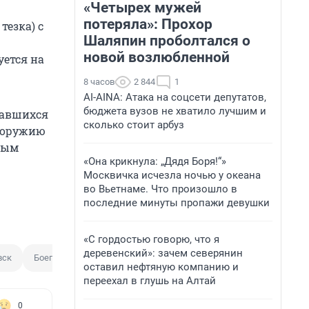
«Четырех мужей
потеряла»: Прохор
тезка) с
Шаляпин проболтался о
новой возлюбленной
уется на
8 часов
2 844
1
AI-AINA: Атака на соцсети депутатов,
бюджета вузов не хватило лучшим и
мавшихся
сколько стоит арбуз
к оружию
мым
«Она крикнула: „Дядя Боря!“»
Москвичка исчезла ночью у океана
во Вьетнаме. Что произошло в
последние минуты пропажи девушки
«С гордостью говорю, что я
деревенский»: зачем северянин
вск
Боеприпас
Патрон
оставил нефтяную компанию и
переехал в глушь на Алтай
0