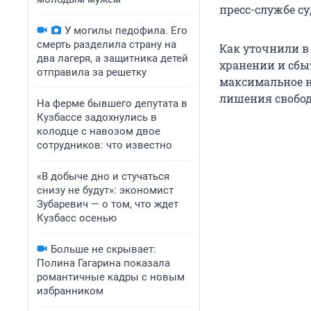
пресс-службе су
У могилы педофила. Его
смерть разделила страну на
Как уточнили в
два лагеря, а защитника детей
хранении и сбыте
отправила за решетку
максимальное н
лишения свобод
На ферме бывшего депутата в
Кузбассе задохнулись в
колодце с навозом двое
сотрудников: что известно
«В добыче дно и стучаться
снизу не будут»: экономист
Зубаревич — о том, что ждет
Кузбасс осенью
Больше не скрывает:
Полина Гагарина показала
романтичные кадры с новым
избранником