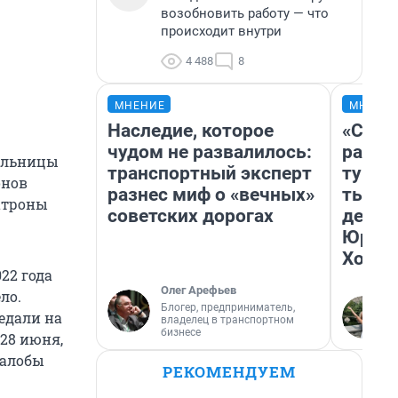
возобновить работу — что
происходит внутри
4 488
8
МНЕНИЕ
МНЕНИ
Наследие, которое
«Слив
чудом не развалилось:
разоч
тельницы
транспортный эксперт
турис
онов
разнес миф о «вечных»
тысяч
патроны
советских дорогах
день 
Юрско
Хогва
22 года
Олег Арефьев
ло.
Блогер, предприниматель,
редали на
владелец в транспортном
бизнесе
 28 июня,
жалобы
РЕКОМЕНДУЕМ