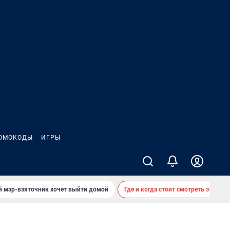
ОМОКОДЫ
ИГРЫ
й мэр-взяточник хочет выйти домой
Где и когда стоит смотреть звездоп