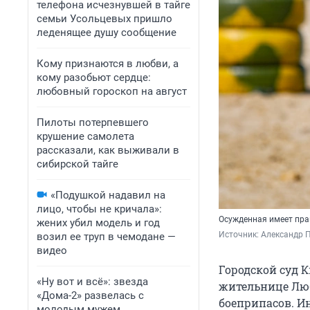
телефона исчезнувшей в тайге
семьи Усольцевых пришло
леденящее душу сообщение
Кому признаются в любви, а
кому разобьют сердце:
любовный гороскоп на август
Пилоты потерпевшего
крушение самолета
рассказали, как выживали в
сибирской тайге
«Подушкой надавил на
лицо, чтобы не кричала»:
Осужденная имеет пра
жених убил модель и год
Источник: 
Александр П
возил ее труп в чемодане —
видео
Городской суд 
«Ну вот и всё»: звезда
жительнице Люб
«Дома-2» развелась с
боеприпасов. И
молодым мужем