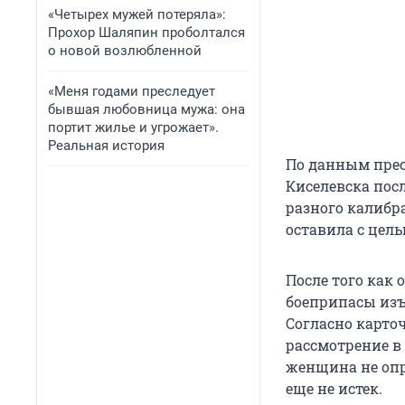
«Четырех мужей потеряла»:
Прохор Шаляпин проболтался
о новой возлюбленной
«Меня годами преследует
бывшая любовница мужа: она
портит жилье и угрожает».
Реальная история
По данным прес
Киселевска посл
разного калибр
оставила с цел
После того как 
боеприпасы изъ
Согласно карточ
рассмотрение в 
женщина не опр
еще не истек.