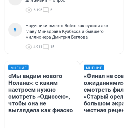
для жизни — опрос
6 195
5
Наручники вместо Rolex: как судили экс-
5
главу Минздрава Кузбасса и бывшего
миллионера Дмитрия Беглова
4 911
15
МНЕНИЕ
МНЕНИЕ
«Мы видим нового
«Финал не совп
Нолана»: с каким
ожиданиями»: 
настроем нужно
смотреть фил
смотреть «Одиссею»,
«Старый орел» 
чтобы она не
большом экран
выглядела как фиаско
честная рецен