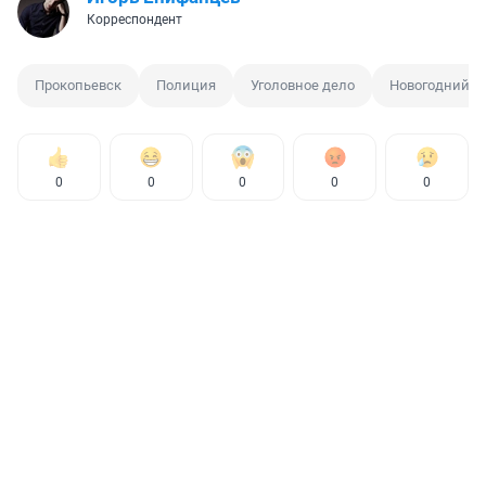
Корреспондент
Прокопьевск
Полиция
Уголовное дело
Новогодний п
0
0
0
0
0