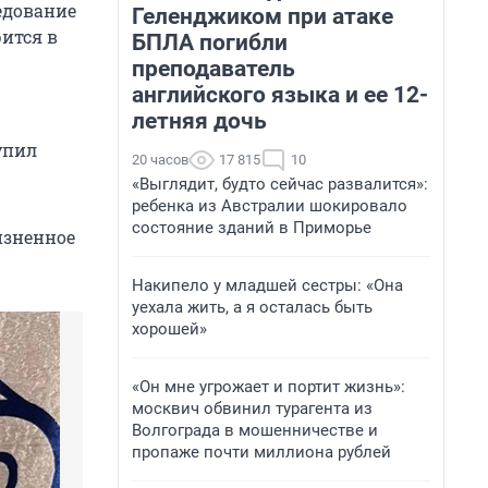
едование
Геленджиком при атаке
рится в
БПЛА погибли
преподаватель
английского языка и ее 12-
летняя дочь
упил
20 часов
17 815
10
«Выглядит, будто сейчас развалится»:
ребенка из Австралии шокировало
состояние зданий в Приморье
изненное
Накипело у младшей сестры: «Она
уехала жить, а я осталась быть
хорошей»
«Он мне угрожает и портит жизнь»:
москвич обвинил турагента из
Волгограда в мошенничестве и
пропаже почти миллиона рублей