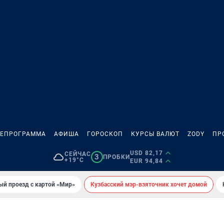
ЛЕПРОГРАММА
АФИША
ГОРОСКОП
КУРСЫ ВАЛЮТ
ZODY
ПР
USD 82,17
СЕЙЧАС
3
ПРОБКИ
+19°C
EUR 94,84
ый проезд с картой «Мир»
Кузбасский мэр-взяточник хочет домой