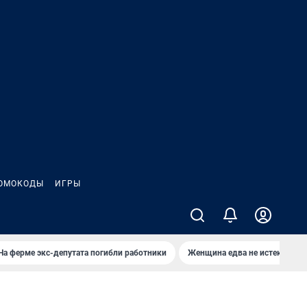
ОМОКОДЫ
ИГРЫ
На ферме экс-депутата погибли работники
Женщина едва не истекла кро