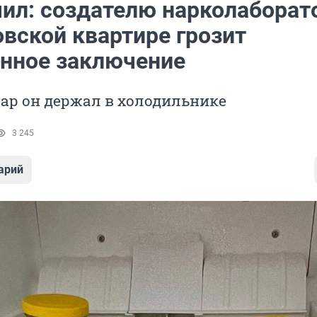
ил: создателю нарколаборат
овской квартире грозит
нное заключение
ар он держал в холодильнике
3 245
арий