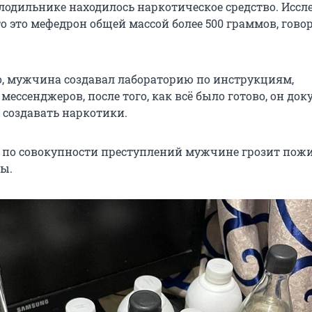
олодильнике находилось наркотическое средство. Иссл
о это мефедрон общей массой более 500 граммов, гово
, мужчина создавал лабораторию по инструкциям,
ессенджеров, после того, как всё было готово, он док
 создавать наркотики.
о по совокупности преступлений мужчине грозит пож
ы.