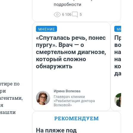
подробности
6 106
5
МНЕНИЕ
МНЕНИ
«Спуталась речь, понес
Прода
пургу». Врач — о
возьм
смертельном диагнозе,
нам г
который сложно
налог
обнаружить
косне
даже 
ртире по
при
Ирина Волкова
Главврач клиники
агентами,
«Реабилитация доктора
ля
Волковой»
 нашли
РЕКОМЕНДУЕМ
На пляже под