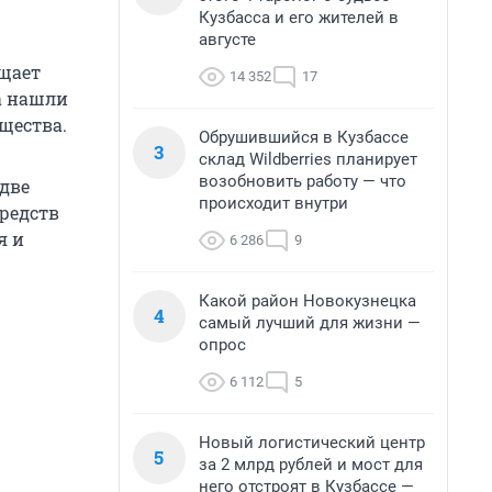
Кузбасса и его жителей в
августе
бщает
14 352
17
а нашли
щества.
Обрушившийся в Кузбассе
3
склад Wildberries планирует
возобновить работу — что
две
происходит внутри
средств
я и
6 286
9
Какой район Новокузнецка
4
самый лучший для жизни —
опрос
6 112
5
Новый логистический центр
5
за 2 млрд рублей и мост для
него отстроят в Кузбассе —