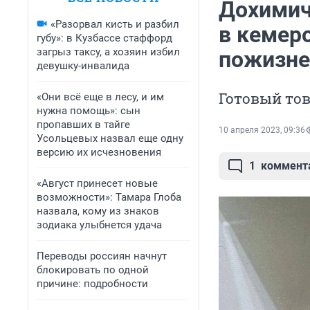
Дохимич
«Разорвал кисть и разбил
в кемер
губу»: в Кузбассе стаффорд
загрыз таксу, а хозяин избил
пожизне
девушку-инвалида
Готовый тов
«Они всё еще в лесу, и им
нужна помощь»: сын
пропавших в тайге
10 апреля 2023, 09:36
Усольцевых назвал еще одну
версию их исчезновения
1
коммент
«Август принесет новые
возможности»: Тамара Глоба
назвала, кому из знаков
зодиака улыбнется удача
Переводы россиян начнут
блокировать по одной
причине: подробности