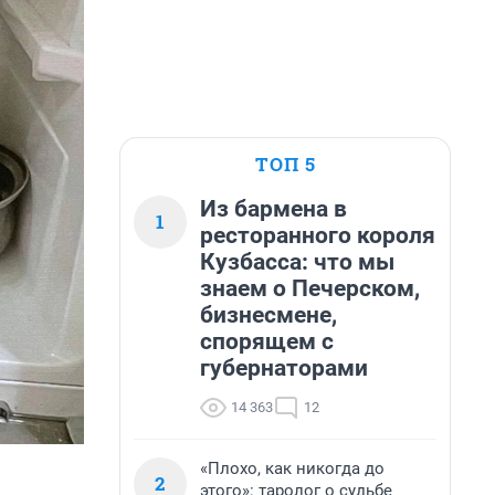
ТОП 5
Из бармена в
1
ресторанного короля
Кузбасса: что мы
знаем о Печерском,
бизнесмене,
спорящем с
губернаторами
14 363
12
«Плохо, как никогда до
2
этого»: таролог о судьбе