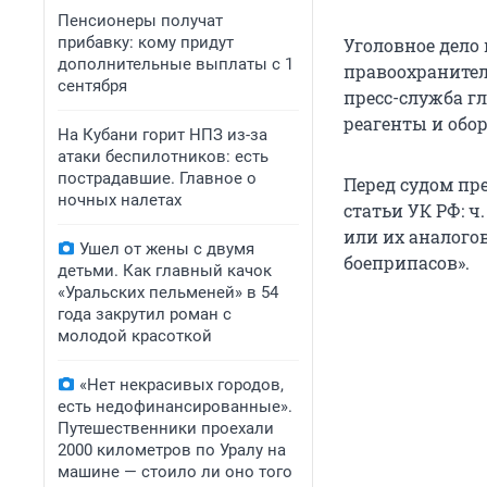
Пенсионеры получат
прибавку: кому придут
Уголовное дело
дополнительные выплаты с 1
правоохранители
сентября
пресс-служба г
реагенты и обо
На Кубани горит НПЗ из-за
атаки беспилотников: есть
пострадавшие. Главное о
Перед судом пр
ночных налетах
статьи УК РФ: ч
или их аналогов
Ушел от жены с двумя
боеприпасов».
детьми. Как главный качок
«Уральских пельменей» в 54
года закрутил роман с
молодой красоткой
«Нет некрасивых городов,
есть недофинансированные».
Путешественники проехали
2000 километров по Уралу на
машине — стоило ли оно того