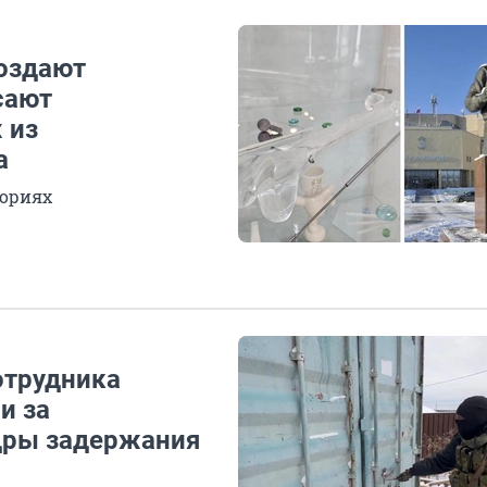
создают
сают
 из
а
ториях
отрудника
и за
дры задержания