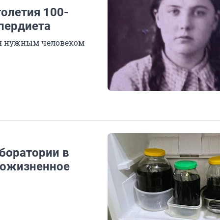
голетия 100-
упердиета
бя нужным человеком
боратории в
пожизненное