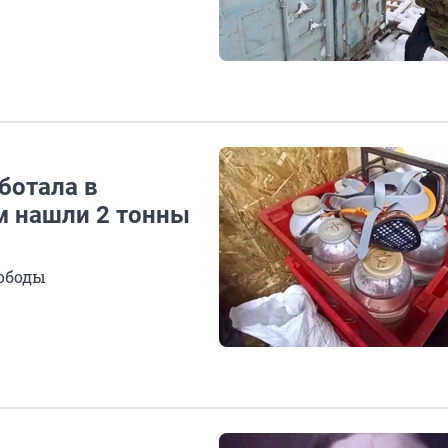
ботала в
м нашли 2 тонны
ободы