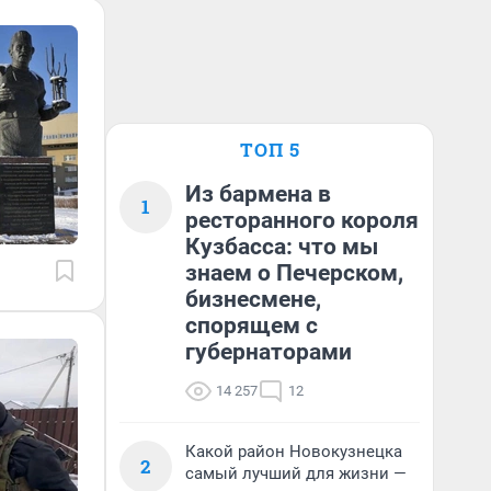
ТОП 5
Из бармена в
1
ресторанного короля
Кузбасса: что мы
знаем о Печерском,
бизнесмене,
спорящем с
губернаторами
14 257
12
Какой район Новокузнецка
2
самый лучший для жизни —