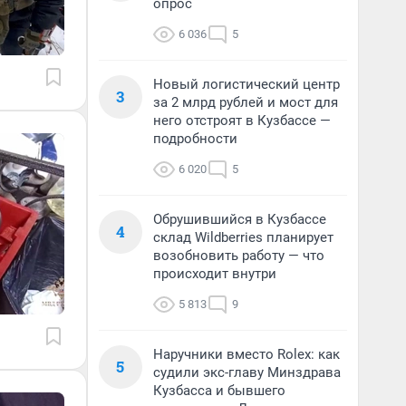
опрос
6 036
5
Новый логистический центр
3
за 2 млрд рублей и мост для
него отстроят в Кузбассе —
подробности
6 020
5
Обрушившийся в Кузбассе
4
склад Wildberries планирует
возобновить работу — что
происходит внутри
5 813
9
Наручники вместо Rolex: как
5
судили экс-главу Минздрава
Кузбасса и бывшего