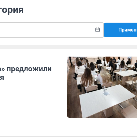
тория
Примен
а» предложили
ая