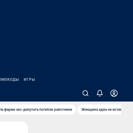
ОМОКОДЫ
ИГРЫ
На ферме экс-депутата погибли работники
Женщина едва не истекла кро