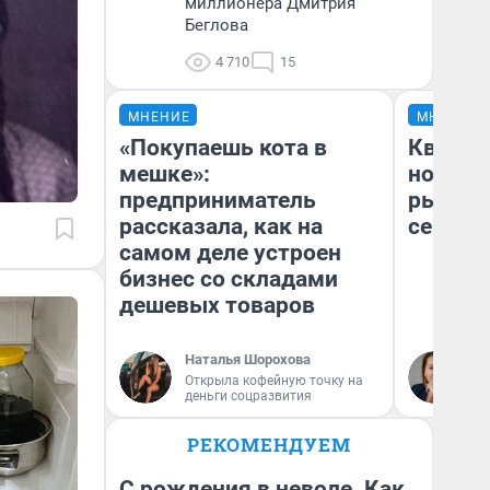
миллионера Дмитрия
Беглова
4 710
15
МНЕНИЕ
МНЕНИЕ
«Покупаешь кота в
Кварти
мешке»:
но деш
предприниматель
рынок 
рассказала, как на
сейчас
самом деле устроен
бизнес со складами
дешевых товаров
Наталья Шорохова
Ек
Открыла кофейную точку на
ди
деньги соцразвития
не
РЕКОМЕНДУЕМ
С рождения в неволе. Как