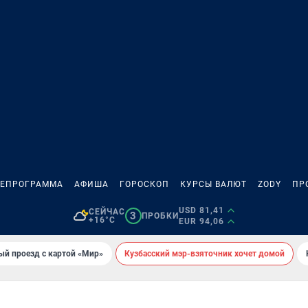
ЛЕПРОГРАММА
АФИША
ГОРОСКОП
КУРСЫ ВАЛЮТ
ZODY
ПР
USD 81,41
СЕЙЧАС
3
ПРОБКИ
+16°C
EUR 94,06
ый проезд с картой «Мир»
Кузбасский мэр-взяточник хочет домой