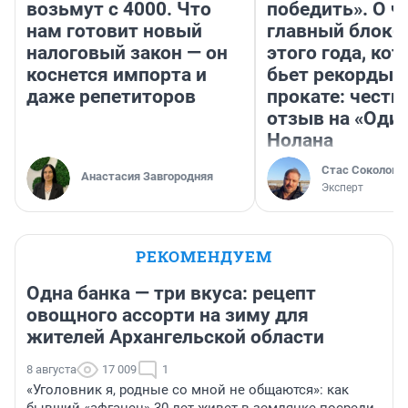
возьмут с 4000. Что
победить». О ч
нам готовит новый
главный блокб
налоговый закон — он
этого года, ко
коснется импорта и
бьет рекорды 
даже репетиторов
прокате: честн
отзыв на «Оди
Нолана
Стас Соколов
Анастасия Завгородняя
Эксперт
РЕКОМЕНДУЕМ
Одна банка — три вкуса: рецепт
овощного ассорти на зиму для
жителей Архангельской области
8 августа
17 009
1
«Уголовник я, родные со мной не общаются»: как