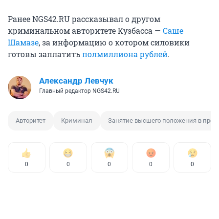
Ранее NGS42.RU рассказывал о другом
криминальном авторитете Кузбасса —
Саше
Шамазе
, за информацию о котором силовики
готовы заплатить
полмиллиона рублей
.
Александр Левчук
Главный редактор NGS42.RU
Авторитет
Криминал
Занятие высшего положения в прес
0
0
0
0
0