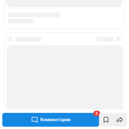
По вопросам коммерческого сотрудничества:
Жапарова Жанна, менеджер по работе с федеральными клиентами
zhanna.zhaparova@shkulev.ru
, моб. + 7 982 640 34 32
Ревина Мария, директор по работе с федеральными клиентами
mariya.revina@shkulev.ru
, моб. +7 910 402 4056
Редакция сайта не несет ответственности за достоверность
информации, содержащейся в рекламных объявлениях.
Информация об ограничениях
Политика использования cookies
Рекомендательные системы
Политика конфиденциальности и обработки персональных данных и
правила использования сайта
5
Комментарии
© ООО «Сеть городских порталов»
© ООО «Интернет Технологии»