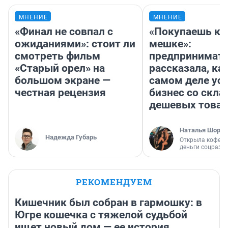
МНЕНИЕ
МНЕНИЕ
«Финал не совпал с
«Покупаешь ко
ожиданиями»: стоит ли
мешке»:
смотреть фильм
предпринимат
«Старый орел» на
рассказала, как
большом экране —
самом деле ус
честная рецензия
бизнес со скл
дешевых това
Наталья Шорох
Надежда Губарь
Открыла кофейн
деньги соцразв
РЕКОМЕНДУЕМ
Кишечник был собран в гармошку: в
Югре кошечка с тяжелой судьбой
ищет новый дом — ее история