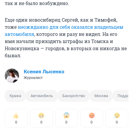
так и не было возбуждено.
Еще один новосибирец Сергей, как и Тимофей,
тоже
неожиданно для себя оказался владельцем
автомобиля
, которого ни разу не видел. На его
имя начали приходить штрафы из Томска и
Новокузнецка — городов, в которых он никогда не
бывал.
Ксения Лысенко
Журналист
Кража
Автомобиль
Банкротство
Москва
Подделк
0
0
0
0
0