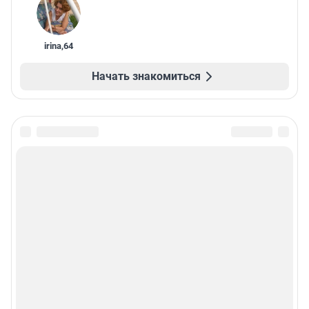
irina
,
64
Начать знакомиться