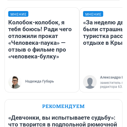
МНЕНИЕ
МНЕНИЕ
Колобок-колобок, я
«За неделю две
тебя боюсь! Ради чего
были страшные
отложили прокат
туристка расск
«Человека-паука» —
отдыхе в Крым
отзыв о фильме про
«человека-булку»
Александра Ис
Надежда Губарь
заместитель гл
редактора 63.RU
РЕКОМЕНДУЕМ
«Девчонки, вы испытываете судьбу»:
что творится в подпольной рюмочной