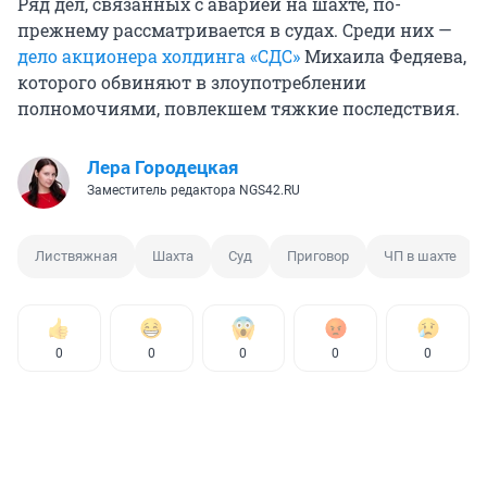
Ряд дел, связанных с аварией на шахте, по-
прежнему рассматривается в судах. Среди них —
дело акционера холдинга «СДС»
Михаила Федяева,
которого обвиняют в злоупотреблении
полномочиями, повлекшем тяжкие последствия.
Лера Городецкая
Заместитель редактора NGS42.RU
Листвяжная
Шахта
Суд
Приговор
ЧП в шахте
0
0
0
0
0