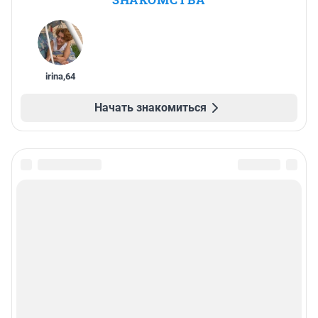
irina
,
64
Начать знакомиться