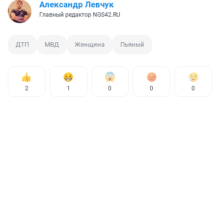
Александр Левчук
Главный редактор NGS42.RU
ДТП
МВД
Женщина
Пьяный
2
1
0
0
0