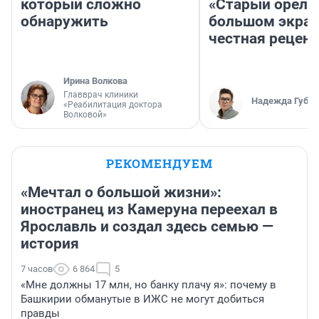
который сложно
«Старый орел» 
обнаружить
большом экран
честная рецен
Ирина Волкова
Главврач клиники
Надежда Губар
«Реабилитация доктора
Волковой»
РЕКОМЕНДУЕМ
«Мечтал о большой жизни»:
иностранец из Камеруна переехал в
Ярославль и создал здесь семью —
история
7 часов
6 864
5
«Мне должны 17 млн, но банку плачу я»: почему в
Башкирии обманутые в ИЖС не могут добиться
правды