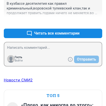
В кузбассе десятилетия как правил 
криминальный,воровской тулеевский клан,так и 
продолжает править.годами ничего не меняется.во 
власти все свои,все друг друга крышуют и 
+1
–0
покрывают.в генпрокуратуре проплачено,чтобы не 
замечала и не трогала местных воровских 
чиновников кузбасса. коррумпированная банда.
Читать все комментарии
Гость
Отправить
Войти
Новости СМИ2
ТОП 5
«Плохо, как никогда до этого»: