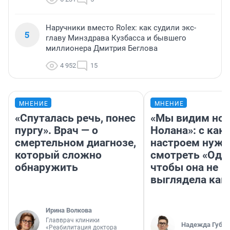
Наручники вместо Rolex: как судили экс-
5
главу Минздрава Кузбасса и бывшего
миллионера Дмитрия Беглова
4 952
15
МНЕНИЕ
МНЕНИЕ
«Спуталась речь, понес
«Мы видим нов
пургу». Врач — о
Нолана»: с как
смертельном диагнозе,
настроем нужн
который сложно
смотреть «Оди
обнаружить
чтобы она не
выглядела как
Ирина Волкова
Главврач клиники
Надежда Губар
«Реабилитация доктора