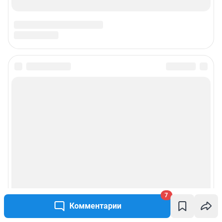
Техподдержка
Предвыборная агитация
Все города сети
Мобильное приложение
Google Play
App Store
Мы в соцсетях
Контактные данные для Роскомнадзора и государственных органов
Сетевое издание «NGS42.RU» (18+)
Зарегистрировано Федеральной службой по надзору в сфере связи,
7
информационных технологий и массовых коммуникаций
Комментарии
(Роскомнадзор). Регистрационный номер и дата принятия решения о
регистрации - ЭЛ № ФС 77-78817 от 07.08.2020 г.