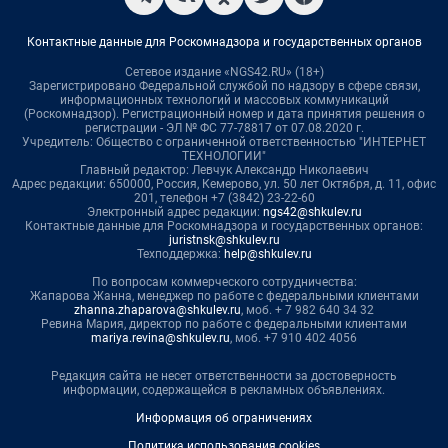
Контактные данные для Роскомнадзора и государственных органов
Сетевое издание «NGS42.RU» (18+)
Зарегистрировано Федеральной службой по надзору в сфере связи,
информационных технологий и массовых коммуникаций
(Роскомнадзор). Регистрационный номер и дата принятия решения о
регистрации - ЭЛ № ФС 77-78817 от 07.08.2020 г.
Учредитель: Общество с ограниченной ответственностью "ИНТЕРНЕТ
ТЕХНОЛОГИИ"
Главный редактор: Левчук Александр Николаевич
Адрес редакции: 650000, Россия, Кемерово, ул. 50 лет Октября, д. 11, офис
201, телефон +7 (3842) 23-22-60
Электронный адрес редакции:
ngs42@shkulev.ru
Контактные данные для Роскомнадзора и государственных органов:
juristnsk@shkulev.ru
Техподдержка:
help@shkulev.ru
По вопросам коммерческого сотрудничества:
Жапарова Жанна, менеджер по работе с федеральными клиентами
zhanna.zhaparova@shkulev.ru
, моб. + 7 982 640 34 32
Ревина Мария, директор по работе с федеральными клиентами
mariya.revina@shkulev.ru
, моб. +7 910 402 4056
Редакция сайта не несет ответственности за достоверность
информации, содержащейся в рекламных объявлениях.
Информация об ограничениях
Политика использования cookies