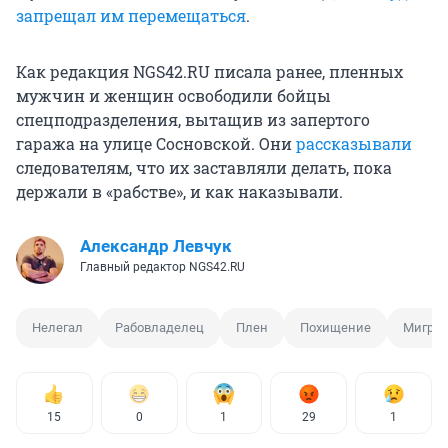
запрещал им перемещаться
.
Как редакция NGS42.RU писала ранее, пленных
мужчин и женщин освободили бойцы
спецподразделения, вытащив из запертого
гаража на улице Сосновской. Они
рассказывали
следователям, что их заставляли делать, пока
держали в «рабстве», и как наказывали.
Александр Левчук
Главный редактор NGS42.RU
Нелегал
Рабовладелец
Плен
Похищение
Мигран
15
0
1
29
1