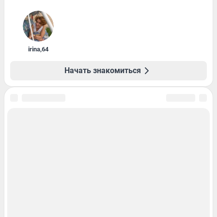
irina
,
64
Начать знакомиться