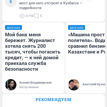
5
мост для него отстроят в Кузбассе —
подробности
5 710
5
МНЕНИЕ
МНЕНИЕ
Мой банк меня
«Машина прост
бережет. Журналист
полетела». Води
хотела снять 200
сравнил бензин
тысяч, чтобы погасить
Казахстане и Р
кредит, — к ней домой
приехала служба
безопасности
Ксения Владимирская
Анатолий Кузне
Автор мнения
РЕКОМЕНДУЕМ