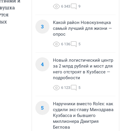
ствами и
6 343
9
евушка
утся
рых
Какой район Новокузнецка
3
самый лучший для жизни —
опрос
6 136
5
Новый логистический центр
4
за 2 млрд рублей и мост для
него отстроят в Кузбассе —
подробности
6 123
5
Наручники вместо Rolex: как
5
судили экс-главу Минздрава
Кузбасса и бывшего
миллионера Дмитрия
Беглова