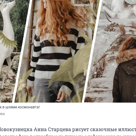
ик в шлеме космонавта!
ева
овокузнецка Анна Старцева рисует сказочные иллюс