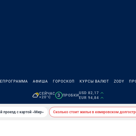
ЛЕПРОГРАММА
АФИША
ГОРОСКОП
КУРСЫ ВАЛЮТ
ZODY
ПР
USD 82,17
СЕЙЧАС
3
ПРОБКИ
+20°C
EUR 94,84
й проезд с картой «Мир»
Сколько стоит жилье в кемеровском долгостр