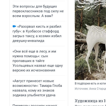
Эти вопросы для будущих
первоклассников под силу не
всем взрослым. А вам?
«Разорвал кисть и разбил
губу»: в Кузбассе стаффорд
загрыз таксу, а хозяин избил
девушку-инвалида
«Они всё еще в лесу, и им
нужна помощь»: сын
пропавших в тайге
Усольцевых назвал еще одну
версию их исчезновения
«Август принесет новые
В подборке есть и кот
возможности»: Тамара Глоба
Источник: 
Анна Старц
назвала, кому из знаков
зодиака улыбнется удача
Художница из Н
Переводы россиян начнут