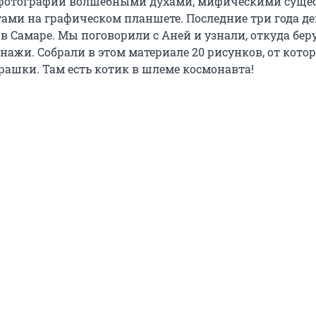
 фотографии волшебными духами, мифическими суще
ми на графическом планшете. Последние три года д
в Самаре. Мы поговорили с Аней и узнали, откуда бер
нажи. Собрали в этом материале 20 рисунков, от кото
рашки. Там есть котик в шлеме космонавта!