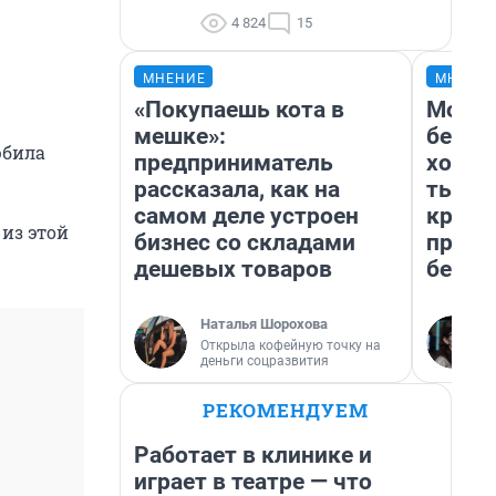
4 824
15
МНЕНИЕ
МНЕНИ
«Покупаешь кота в
Мой б
мешке»:
береж
юбила
предприниматель
хотел
рассказала, как на
тысяч
самом деле устроен
креди
из этой
бизнес со складами
приех
дешевых товаров
безоп
Наталья Шорохова
Открыла кофейную точку на
деньги соцразвития
РЕКОМЕНДУЕМ
Работает в клинике и
играет в театре — что