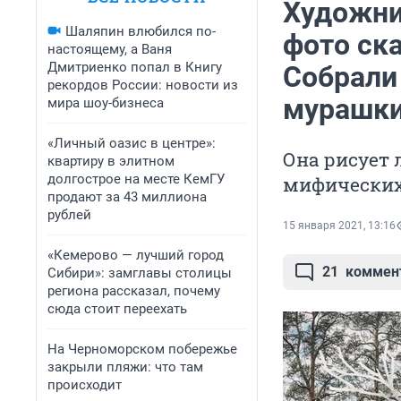
Художни
Шаляпин влюбился по-
фото ск
настоящему, а Ваня
Дмитриенко попал в Книгу
Собрали 
рекордов России: новости из
мурашк
мира шоу-бизнеса
«Личный оазис в центре»:
Она рисует 
квартиру в элитном
долгострое на месте КемГУ
мифических
продают за 43 миллиона
рублей
15 января 2021, 13:16
«Кемерово — лучший город
21
коммен
Сибири»: замглавы столицы
региона рассказал, почему
сюда стоит переехать
На Черноморском побережье
закрыли пляжи: что там
происходит