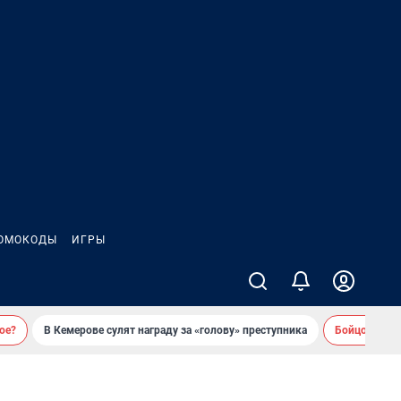
ОМОКОДЫ
ИГРЫ
ое?
В Кемерове сулят награду за «голову» преступника
Бойцовский 