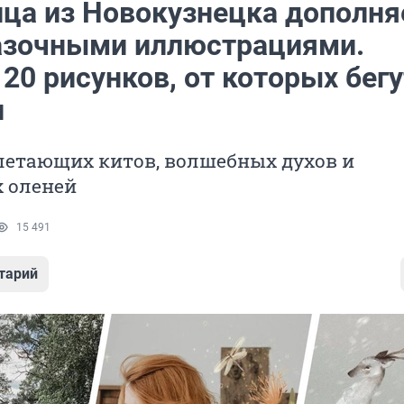
ца из Новокузнецка дополня
азочными иллюстрациями.
20 рисунков, от которых бегу
и
летающих китов, волшебных духов и
 оленей
15 491
тарий