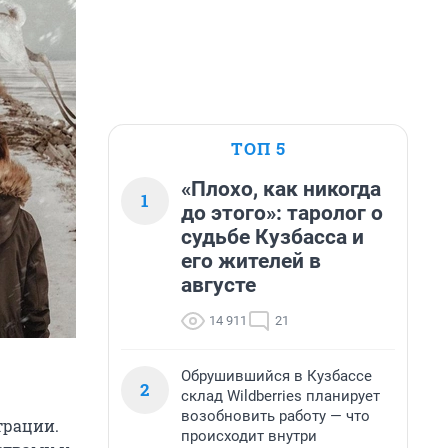
ТОП 5
«Плохо, как никогда
1
до этого»: таролог о
судьбе Кузбасса и
его жителей в
августе
14 911
21
Обрушившийся в Кузбассе
2
склад Wildberries планирует
возобновить работу — что
трации.
происходит внутри