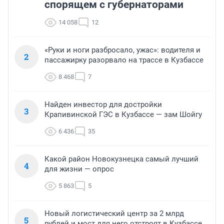
спорящем с губернаторами
14 058
12
«Руки и ноги разбросало, ужас»: водителя и
2
пассажирку разорвало на трассе в Кузбассе
8 468
7
Найден инвестор для достройки
3
Крапивинской ГЭС в Кузбассе — зам Шойгу
6 436
35
Какой район Новокузнецка самый лучший
4
для жизни — опрос
5 863
5
Новый логистический центр за 2 млрд
5
рублей и мост для него отстроят в Кузбассе