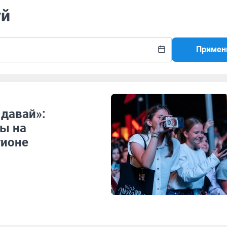
уй
Примен
 давай»:
ы на
гионе