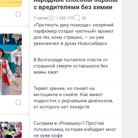
с вредителями без химии
7 часов
1 239 173
53
«Протянуть руку помощи»: незрячий
парфюмер создал «уютный» аромат
для тех, кому страшно, — он уже
увековечил в духах Новосибирск
В Волгограде пытаются спасти от
страшной смерти оставшихся без
мамы ежат
Теряет зрение, но гоняет на
мотоцикле и скейте. Как живет
подросток с редчайшим диагнозом,
от которого нет лекарств
Сыграем в «Ромашку»? Простая
головоломка, которая взбодрит мозг
не хуже кофе