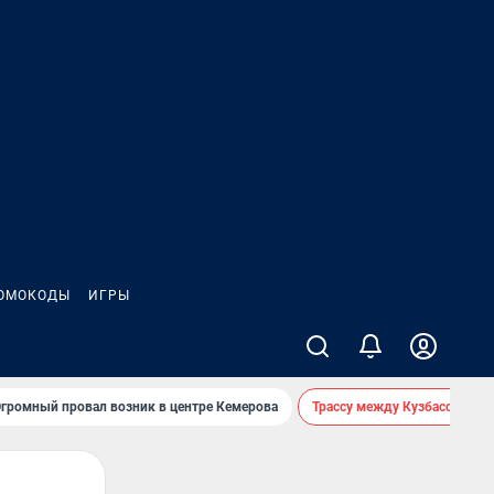
ОМОКОДЫ
ИГРЫ
громный провал возник в центре Кемерова
Трассу между Кузбассом и 