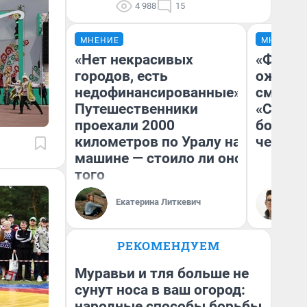
4 988
15
МНЕНИЕ
МНЕНИЕ
«Нет некрасивых
«Финал
городов, есть
ожидан
недофинансированные».
смотре
Путешественники
«Стары
проехали 2000
большо
километров по Уралу на
честна
машине — стоило ли оно
того
Екатерина Литкевич
На
РЕКОМЕНДУЕМ
Муравьи и тля больше не
сунут носа в ваш огород:
народные способы борьбы