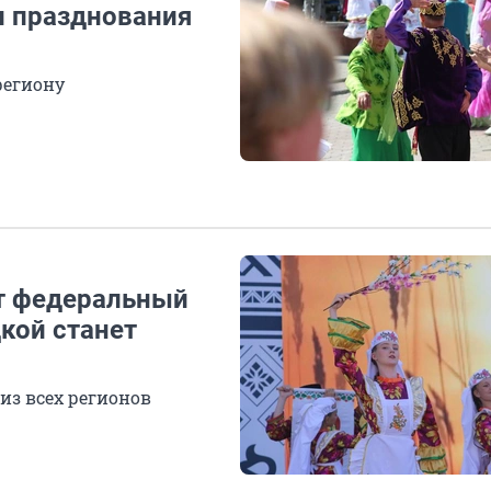
и празднования
региону
ет федеральный
кой станет
из всех регионов