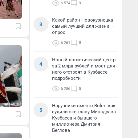
6 574
9
Какой район Новокузнецка
3
самый лучший для жизни —
опрос
6 261
5
Новый логистический центр
4
за 2 млрд рублей и мост для
него отстроят в Кузбассе —
подробности
6 256
5
Наручники вместо Rolex: как
5
судили экс-главу Минздрава
Кузбасса и бывшего
миллионера Дмитрия
Беглова