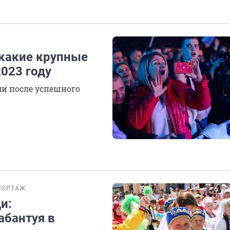
 какие крупные
2023 году
и после успешного
ПОРТАЖ
и:
абантуя в