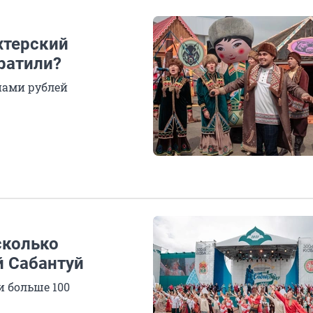
хтерский
тратили?
нами рублей
сколько
й Сабантуй
и больше 100