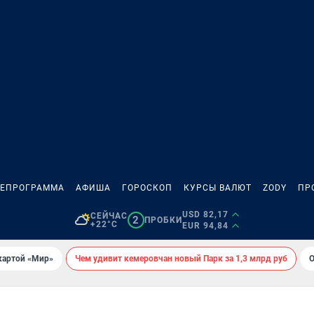
ЛЕПРОГРАММА
АФИША
ГОРОСКОП
КУРСЫ ВАЛЮТ
ZODY
ПР
USD 82,17
СЕЙЧАС
2
ПРОБКИ
+22°C
EUR 94,84
картой «Мир»
Чем удивит кемеровчан новый Парк за 1,3 млрд руб
О