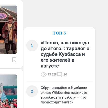
ТОП 5
«Плохо, как никогда
1
до этого»: таролог о
судьбе Кузбасса и
его жителей в
августе
15 228
24
Обрушившийся в Кузбассе
2
склад Wildberries планирует
возобновить работу — что
происходит внутри