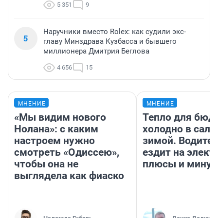
5 351
9
Наручники вместо Rolex: как судили экс-
5
главу Минздрава Кузбасса и бывшего
миллионера Дмитрия Беглова
4 656
15
МНЕНИЕ
МНЕНИЕ
«Мы видим нового
Тепло для бюд
Нолана»: с каким
холодно в сало
настроем нужно
зимой. Водител
смотреть «Одиссею»,
ездит на элект
чтобы она не
плюсы и мину
выглядела как фиаско