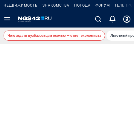
НЕДВИЖИМОСТЬ
ЗНАКОМСТВА
ПОГОДА
ФОРУМ
ТЕЛЕПРО
Чего ждать кузбассовцам осенью — ответ экономиста
Льготный про