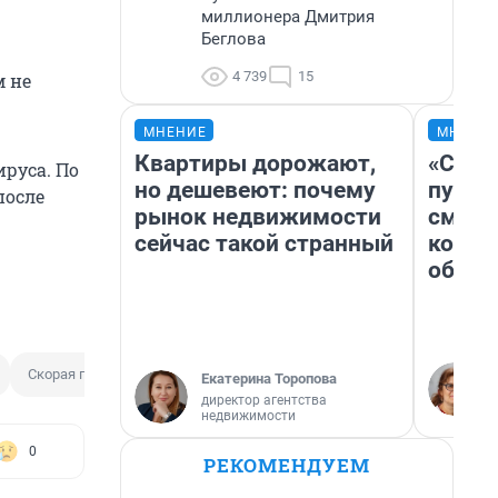
миллионера Дмитрия
Беглова
4 739
15
м не
МНЕНИЕ
МНЕНИ
Квартиры дорожают,
«Спут
ируса. По
но дешевеют: почему
пургу»
после
рынок недвижимости
смерт
сейчас такой странный
котор
обнар
Скорая помощь
Реанимация
Боткинская больница
Екатерина Торопова
директор агентства
недвижимости
0
РЕКОМЕНДУЕМ