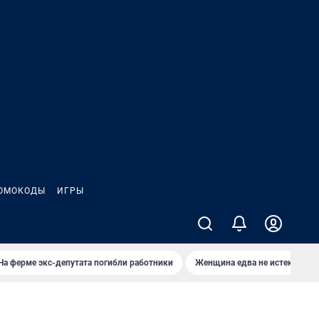
ОМОКОДЫ
ИГРЫ
На ферме экс-депутата погибли работники
Женщина едва не истекла кро