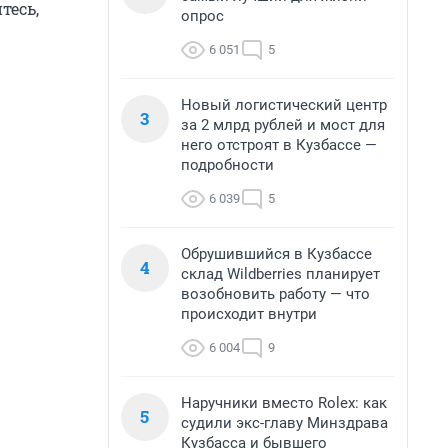
тесь,
опрос
6 051
5
Новый логистический центр
3
за 2 млрд рублей и мост для
него отстроят в Кузбассе —
подробности
6 039
5
Обрушившийся в Кузбассе
4
склад Wildberries планирует
возобновить работу — что
происходит внутри
6 004
9
Наручники вместо Rolex: как
5
судили экс-главу Минздрава
Кузбасса и бывшего