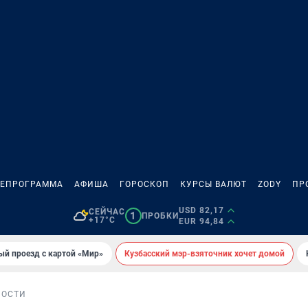
ЛЕПРОГРАММА
АФИША
ГОРОСКОП
КУРСЫ ВАЛЮТ
ZODY
ПР
USD 82,17
СЕЙЧАС
1
ПРОБКИ
+17°C
EUR 94,84
ый проезд с картой «Мир»
Кузбасский мэр-взяточник хочет домой
НОСТИ