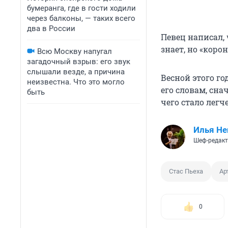
бумеранга, где в гости ходили
через балконы, — таких всего
два в России
Певец написал, 
знает, но «кор
Всю Москву напугал
загадочный взрыв: его звук
слышали везде, а причина
Весной этого го
неизвестна. Что это могло
его словам, сн
быть
чего стало легч
Илья Не
Шеф-редакт
Стас Пьеха
Ар
0