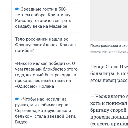
Звездные гости в 500-
летнем соборе: Криштиану
Роналду готовится сыграть
свадьбу века на Мадейре
Тело россиянки нашли во
Французских Альпах. Как она
Пьеха рассказал о св
погибла?
Источник: 
Стас Пьеха 
«Никого нельзя победить». О
Певца Стаса Пь
чем главный блокбастер этого
больницы. В ноч
года, который бьет рекорды в
этом певец расс
прокате: честный отзыв на
«Одиссею» Нолана
— Неожиданно я
«Чтобы нас носили на
хоть и понимал
ручках, мы любим»: нерпа
бригаду скорой
Сергеевна, которую спасли
бельком, стала звездой Сети.
провели полный
Видео
(соцсеть прина