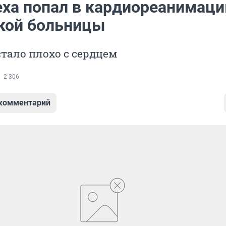
еха попал в кардиореанимац
кой больницы
тало плохо с сердцем
2 306
 комментарий