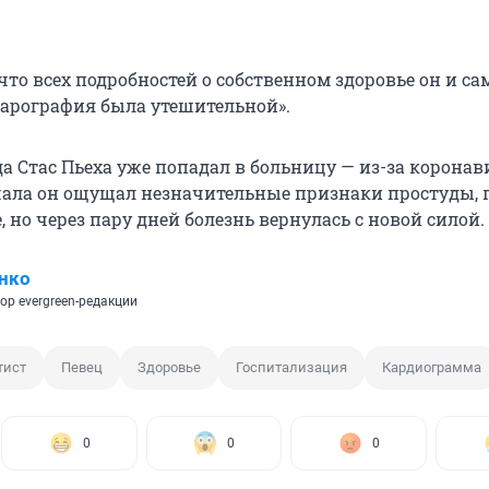
что всех подробностей о собственном здоровье он и са
онарография была утешительной».
да Стас Пьеха уже попадал в больницу — из-за коронав
ачала он ощущал незначительные признаки простуды, 
е, но через пару дней болезнь вернулась с новой силой.
нко
ор evergreen-редакции
тист
Певец
Здоровье
Госпитализация
Кардиограмма
0
0
0