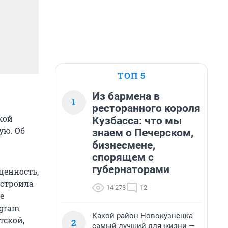
ТОП 5
Из бармена в
1
ресторанного короля
кой
Кузбасса: что мы
ую. Об
знаем о Печерском,
бизнесмене,
спорящем с
губернаторами
ценность,
устроила
14 273
12
е
agram
Какой район Новокузнецка
тской,
2
самый лучший для жизни —