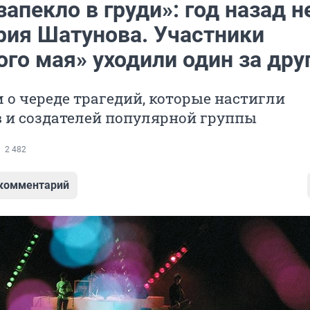
запекло в груди»: год назад н
рия Шатунова. Участники
го мая» уходили один за дру
о череде трагедий, которые настигли
 и создателей популярной группы
2 482
 комментарий