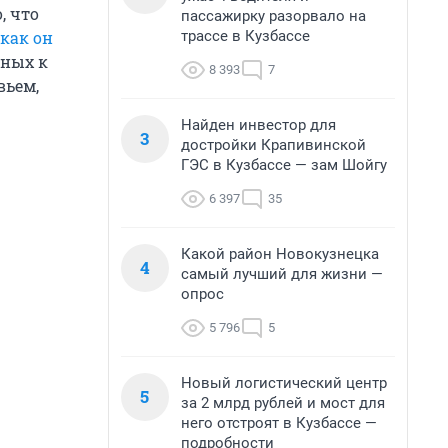
, что
пассажирку разорвало на
трассе в Кузбассе
как он
тных к
8 393
7
вьем,
Найден инвестор для
3
достройки Крапивинской
ГЭС в Кузбассе — зам Шойгу
6 397
35
Какой район Новокузнецка
4
самый лучший для жизни —
опрос
5 796
5
Новый логистический центр
5
за 2 млрд рублей и мост для
него отстроят в Кузбассе —
подробности