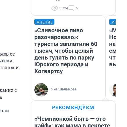
5 724
5
МНЕНИЕ
МНЕНИ
«Сливочное пиво
«Мы в
разочаровало»:
Нолан
туристы заплатили 60
настр
тысяч, чтобы целый
смотр
мер от
день гулять по парку
чтобы
ически
Юрского периода и
выгля
 планы и
Хогвартсу
Яна Шаламова
каких с
а
РЕКОМЕНДУЕМ
тали
«Чемпионкой быть — это
кайф»: как мама в декрете