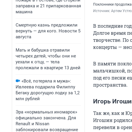
пожаре в Ростове, где сгорели
Поклонники продолжаю
заправка и 21 припаркованная
Источник: 
Артем Устю
машина
Смертную казнь предложили
В последние го
вернуть — для кого. Новости 5
Долгое время п
августа
творчестве. По
концерты — неск
Мать и бабушка отравили
четырех детей, чтобы они не
уехали к отцу, — тела
В памяти покло
пролежали в квартире 13 дней
мальчишкой, по
под его песни е
«Всё, потеряла я мужа»:
пространства.
Ивлеева подарила Филиппу
Бегаку дорогущую лодку за 1,2
млн рублей
Игорь Игоши
Эра «нормальных иномарок»
Так же, как и 
официально закончена. Для
Игошин родился
Renault и Nissan
перевели в орен
заблокировали возвращение