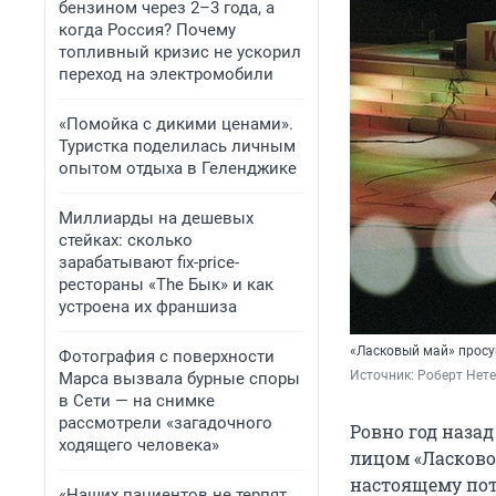
бензином через 2–3 года, а
когда Россия? Почему
топливный кризис не ускорил
переход на электромобили
«Помойка с дикими ценами».
Туристка поделилась личным
опытом отдыха в Геленджике
Миллиарды на дешевых
стейках: сколько
зарабатывают fix-price-
рестораны «The Бык» и как
устроена их франшиза
«Ласковый май» просущ
Фотография с поверхности
Источник: 
Роберт Нете
Марса вызвала бурные споры
в Сети — на снимке
рассмотрели «загадочного
Ровно год наза
ходящего человека»
лицом «Ласково
настоящему пот
«Наших пациентов не терпят