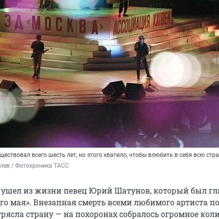
ествовал всего шесть лет, но этого хватило, чтобы влюбить в себя всю стр
лев / Фотохроника ТАСС
д ушел из жизни певец Юрий Шатунов, который был г
го мая». Внезапная смерть всеми любимого артиста по
рясла страну — на похоронах собралось огромное кол