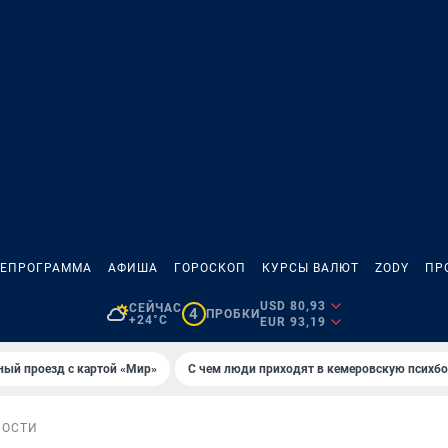
ЛЕПРОГРАММА
АФИША
ГОРОСКОП
КУРСЫ ВАЛЮТ
ZODY
ПР
USD 80,93
СЕЙЧАС
4
ПРОБКИ
+24°C
EUR 93,19
ный проезд с картой «Мир»
С чем люди приходят в кемеровскую психб
НОСТИ