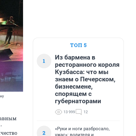
ТОП 5
Из бармена в
1
ресторанного короля
Кузбасса: что мы
знаем о Печерском,
бизнесмене,
спорящем с
ану
губернаторами
13 999
12
лавным
-
«Руки и ноги разбросало,
2
ичество
ужас»: водителя и