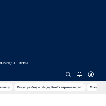
ОМОКОДЫ
ИГРЫ
ольницу
Самую разбитую общагу КемГУ отремонтируют
Сожительни