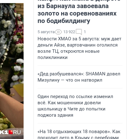
из Барнаула завоевала
золото на соревнованиях
по бодибилдингу
5 августа
13 922
1
Новости ХМАО за 5 августа: муж дает
деньги Айзе, вартовчанин оголился
возле ТЦ, откроются новые
поликлиники
«Дед разбушевался»: SHAMAN довел
Мизулину — что он натворил
Один переход по ссылке изменил
всё. Как мошенники довели
школьницу в Чите до попытки
поджога здания
«На 18 отдыхающих 18 поваров». Как
проходит лето в Крыму с перебоями