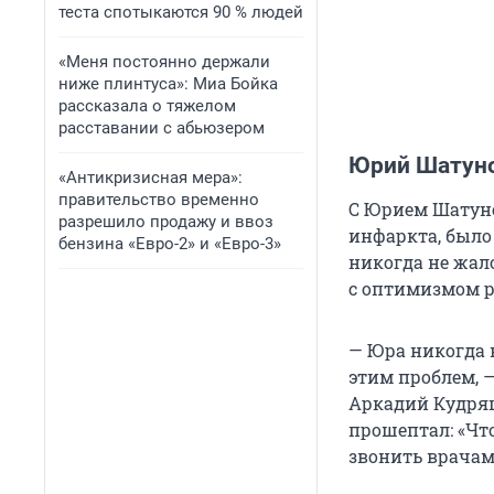
теста спотыкаются 90 % людей
«Меня постоянно держали
ниже плинтуса»: Миа Бойка
рассказала о тяжелом
расставании с абьюзером
Юрий Шатун
«Антикризисная мера»:
правительство временно
С Юрием Шатуно
разрешило продажу и ввоз
инфаркта, было 
бензина «Евро-2» и «Евро-3»
никогда не жал
с оптимизмом р
— Юра никогда н
этим проблем, 
Аркадий Кудряш
прошептал: «Что
звонить врачам,