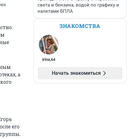
света и бензина, водой по графику и
ира
налетами БПЛА
ЗНАКОМСТВА
стно.
ем
тные
irina
,
64
рным
Начать знакомиться
теках, а
ского
Игорь
осле его
 группы.