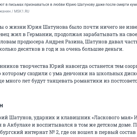
т в письмах признаваться в любви Юрию Шатунову даже после смерти кум
жанин / MSK1.RU
ды о жизни Юрия Шатунова было почти ничего не изве
евец жил в Германии, продолжая зарабатывать на сво
 словам продюсера Андрея Разина, Шатунов давал час
олько десятков в год и за очень большие деньги.
нников творчества Юрий навсегда останется тем озо
 которому сходили с ума девчонки на школьных диско
ще много лет будут танцевать романтики из постсовет
н
Юрий Шатунов, ударник и клавишник «Ласкового мая» 
 в Акбулаке и воспитывался в том же детском доме. П
бургский интернат № 2, где он вошел в первый состав