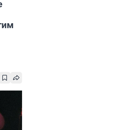
е
гим