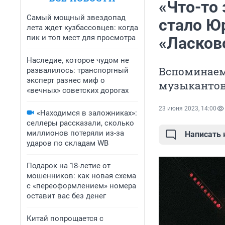
«Что-то 
Самый мощный звездопад
стало Ю
лета ждет кузбассовцев: когда
пик и топ мест для просмотра
«Ласково
Наследие, которое чудом не
Вспоминаем 
развалилось: транспортный
эксперт разнес миф о
музыкантов
«вечных» советских дорогах
23 июня 2023, 14:00
«Находимся в заложниках»:
селлеры рассказали, сколько
миллионов потеряли из-за
Написать
ударов по складам WB
Подарок на 18-летие от
мошенников: как новая схема
с «переоформлением» номера
оставит вас без денег
Китай попрощается с