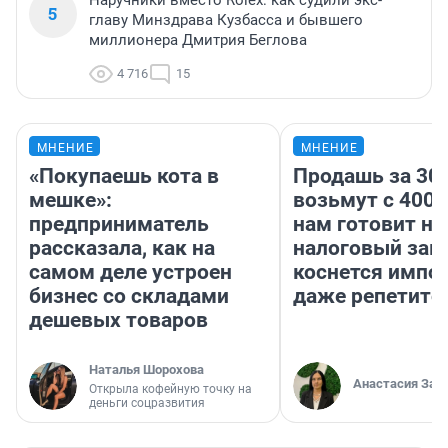
Наручники вместо Rolex: как судили экс-
5
главу Минздрава Кузбасса и бывшего
миллионера Дмитрия Беглова
4 716
15
МНЕНИЕ
МНЕНИЕ
«Покупаешь кота в
Продашь за 300
мешке»:
возьмут с 4000
предприниматель
нам готовит н
рассказала, как на
налоговый зако
самом деле устроен
коснется импор
бизнес со складами
даже репетито
дешевых товаров
Наталья Шорохова
Анастасия Зав
Открыла кофейную точку на
деньги соцразвития