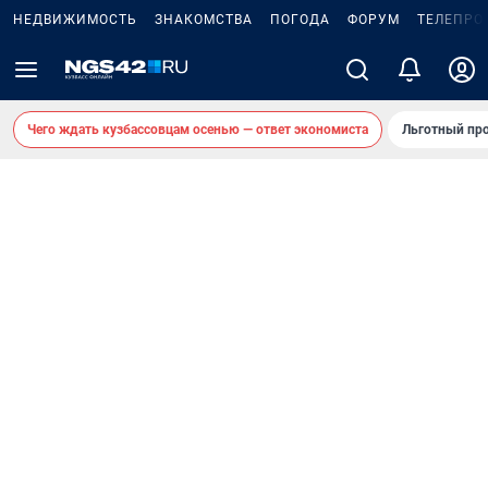
НЕДВИЖИМОСТЬ
ЗНАКОМСТВА
ПОГОДА
ФОРУМ
ТЕЛЕПРО
Чего ждать кузбассовцам осенью — ответ экономиста
Льготный про