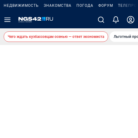
НЕДВИЖИМОСТЬ
ЗНАКОМСТВА
ПОГОДА
ФОРУМ
ТЕЛЕПРО
Чего ждать кузбассовцам осенью — ответ экономиста
Льготный про