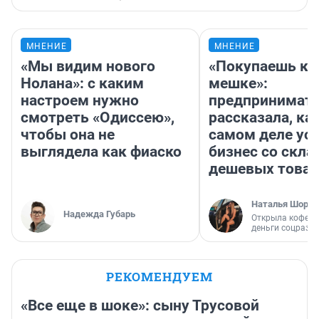
МНЕНИЕ
МНЕНИЕ
«Мы видим нового
«Покупаешь ко
Нолана»: с каким
мешке»:
настроем нужно
предпринимат
смотреть «Одиссею»,
рассказала, как
чтобы она не
самом деле ус
выглядела как фиаско
бизнес со скл
дешевых това
Наталья Шорох
Надежда Губарь
Открыла кофейн
деньги соцразв
РЕКОМЕНДУЕМ
«Все еще в шоке»: сыну Трусовой