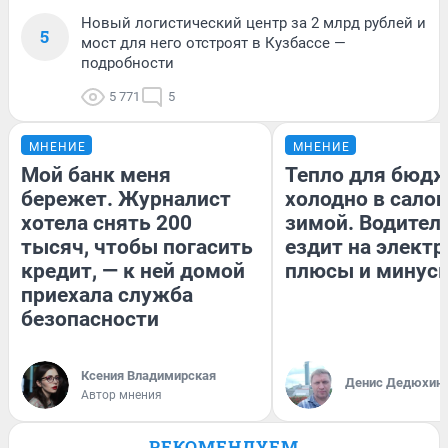
Новый логистический центр за 2 млрд рублей и
5
мост для него отстроят в Кузбассе —
подробности
5 771
5
МНЕНИЕ
МНЕНИЕ
Мой банк меня
Тепло для бюдж
бережет. Журналист
холодно в сало
хотела снять 200
зимой. Водитель
тысяч, чтобы погасить
ездит на электр
кредит, — к ней домой
плюсы и минус
приехала служба
безопасности
Ксения Владимирская
Денис Дедюхин
Автор мнения
РЕКОМЕНДУЕМ