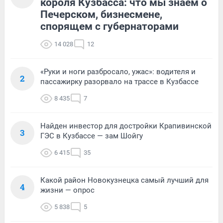
короля Кузбасса: что мы знаем о
Печерском, бизнесмене,
спорящем с губернаторами
14 028
12
«Руки и ноги разбросало, ужас»: водителя и
2
пассажирку разорвало на трассе в Кузбассе
8 435
7
Найден инвестор для достройки Крапивинской
3
ГЭС в Кузбассе — зам Шойгу
6 415
35
Какой район Новокузнецка самый лучший для
4
жизни — опрос
5 838
5