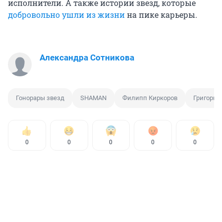
исполнители. А также истории звезд, которые
добровольно ушли из жизни
на пике карьеры.
Александра Сотникова
Гонорары звезд
SHAMAN
Филипп Киркоров
Григорий
0
0
0
0
0