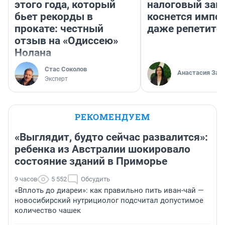
этого года, который
налоговый зако
бьет рекорды в
коснется импор
прокате: честный
даже репетито
отзыв на «Одиссею»
Нолана
Стас Соколов
Анастасия Зав
Эксперт
РЕКОМЕНДУЕМ
«Выглядит, будто сейчас развалится»:
ребенка из Австралии шокировало
состояние зданий в Приморье
9 часов
5 552
Обсудить
«Вплоть до диареи»: как правильно пить иван-чай —
новосибирский нутрициолог подсчитал допустимое
количество чашек