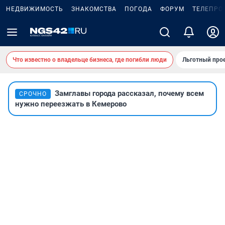
НЕДВИЖИМОСТЬ
ЗНАКОМСТВА
ПОГОДА
ФОРУМ
ТЕЛЕПРО
Что известно о владельце бизнеса, где погибли люди
Льготный прое
Замглавы города рассказал, почему всем
СРОЧНО
нужно переезжать в Кемерово