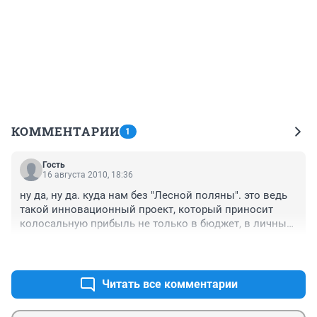
КОММЕНТАРИИ
1
Гость
16 августа 2010, 18:36
ну да, ну да. куда нам без "Лесной поляны". это ведь 
такой инновационный проект, который приносит 
колосальную прибыль не только в бюджет, в личный 
карман, но и в науку!!!

+0
–0
да и самое главное забыли уточнить местной власти, 
что конкурентоспособность, это не повышения норм 
добычи угля при судержании средней заработной 
Читать все комментарии
платы, а именно - внедрение инновационных 
технологий и глубокая его переработка.
