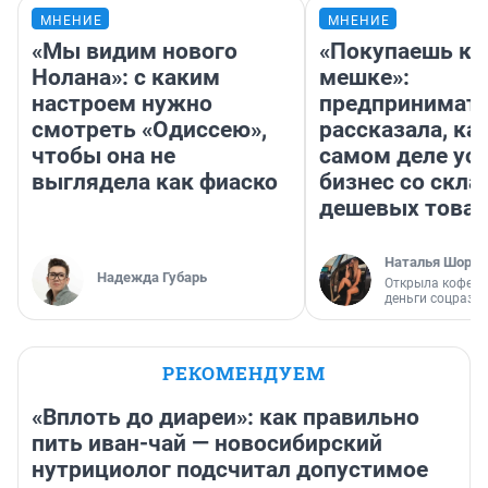
МНЕНИЕ
МНЕНИЕ
«Мы видим нового
«Покупаешь ко
Нолана»: с каким
мешке»:
настроем нужно
предпринимат
смотреть «Одиссею»,
рассказала, как
чтобы она не
самом деле ус
выглядела как фиаско
бизнес со скл
дешевых това
Наталья Шорох
Надежда Губарь
Открыла кофейн
деньги соцразв
РЕКОМЕНДУЕМ
«Вплоть до диареи»: как правильно
пить иван-чай — новосибирский
нутрициолог подсчитал допустимое