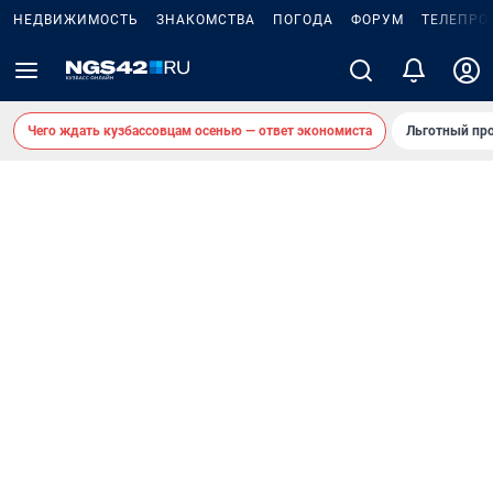
НЕДВИЖИМОСТЬ
ЗНАКОМСТВА
ПОГОДА
ФОРУМ
ТЕЛЕПРО
Чего ждать кузбассовцам осенью — ответ экономиста
Льготный про