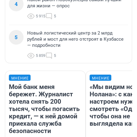
4
для жизни — опрос
5 915
5
Новый логистический центр за 2 млрд
5
рублей и мост для него отстроят в Кузбассе
— подробности
5 859
5
МНЕНИЕ
МНЕНИЕ
Мой банк меня
«Мы видим нов
бережет. Журналист
Нолана»: с как
хотела снять 200
настроем нужн
тысяч, чтобы погасить
смотреть «Оди
кредит, — к ней домой
чтобы она не
приехала служба
выглядела как
безопасности