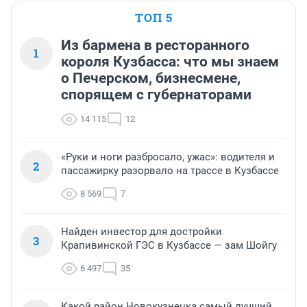
ТОП 5
Из бармена в ресторанного
1
короля Кузбасса: что мы знаем
о Печерском, бизнесмене,
спорящем с губернаторами
14 115
12
«Руки и ноги разбросало, ужас»: водителя и
2
пассажирку разорвало на трассе в Кузбассе
8 569
7
Найден инвестор для достройки
3
Крапивинской ГЭС в Кузбассе — зам Шойгу
6 497
35
Какой район Новокузнецка самый лучший