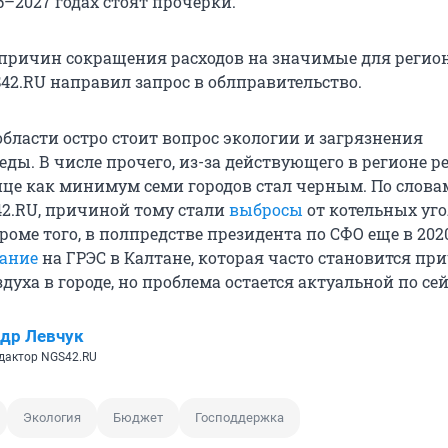
–2027 годах стоят прочерки.
причин сокращения расходов на значимые для регио
2.RU направил запрос в облправительство.
области остро стоит вопрос экологии и загрязнения
ды. В числе прочего, из-за действующего в регионе 
ице как минимум семи городов стал черным. По слова
2.RU, причиной тому стали
выбросы
от котельных уг
оме того, в полпредстве президента по СФО еще в 202
ание
на ГРЭС в Калтане, которая часто становится пр
духа в городе, но проблема остается актуальной по сей
др Левчук
дактор NGS42.RU
Экология
Бюджет
Господдержка