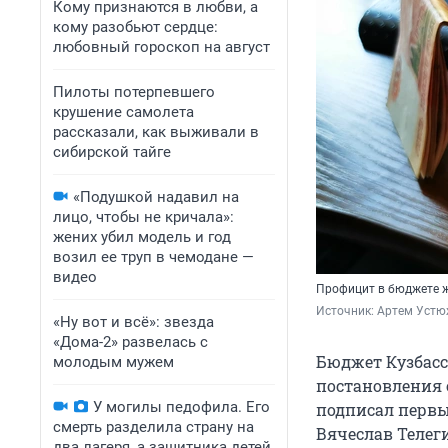
Кому признаются в любви, а
кому разобьют сердце:
любовный гороскоп на август
Пилоты потерпевшего
крушение самолета
рассказали, как выживали в
сибирской тайге
«Подушкой надавил на
лицо, чтобы не кричала»:
жених убил модель и год
возил ее труп в чемодане —
видео
Профицит в бюджете ж
Источник: 
Артем Устю
«Ну вот и всё»: звезда
«Дома-2» развелась с
Бюджет Кузбасс
молодым мужем
постановления 
У могилы педофила. Его
подписал первы
смерть разделила страну на
Вячеслав Телег
два лагеря, а защитника детей