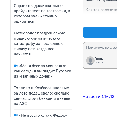
Справится даже школьник:
Как так рассчита
пройдите тест по географии, в
Правильно, а че
котором очень стыдно
воздуха в обмор
ошибиться
Метеоролог предрек самую
мощную климатическую
катастрофу за последнюю
тысячу лет: когда всё
начнется
Гость
Войти
«Меня бесила моя роль»:
как сегодня выглядит Пуговка
из «Папиных дочек»
Топливо в Кузбассе впервые
за лето подешевело: сколько
Новости СМИ2
сейчас стоит бензин и дизель
на АЗС
«Не просто слух»: Федору