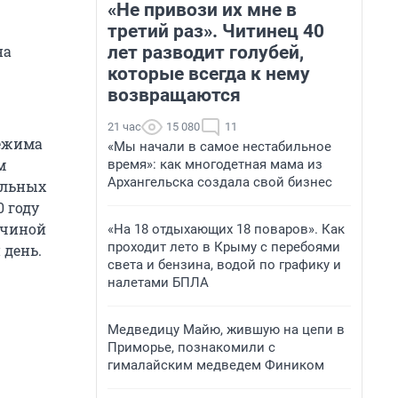
«Не привози их мне в
третий раз». Читинец 40
лет разводит голубей,
на
которые всегда к нему
возвращаются
21 час
15 080
11
режима
«Мы начали в самое нестабильное
м
время»: как многодетная мама из
Архангельска создала свой бизнес
ольных
0 году
ичиной
«На 18 отдыхающих 18 поваров». Как
проходит лето в Крыму с перебоями
 день.
света и бензина, водой по графику и
налетами БПЛА
Медведицу Майю, жившую на цепи в
Приморье, познакомили с
гималайским медведем Фиником