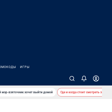
ОМОКОДЫ
ИГРЫ
й мэр-взяточник хочет выйти домой
Где и когда стоит смотреть звездоп