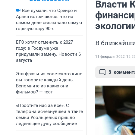
Власти 
Все думали, что Орейро и
финанси
Арана встречаются: что на
самом деле связывало самую
экологи
горячую пару 90-х
В ближайши
ЕГЭ хотят отменить к 2027
году: в Госдуме уже
придумали замену. Новости 6
11 февраля 2022, 15:5
августа
3
коммент
Эти фразы из советского кино
вы говорите каждый день.
Вспомните из каких они
фильмов? — тест
«Простите нас за всё». С
телефона исчезнувшей в тайге
семьи Усольцевых пришло
леденящее душу сообщение