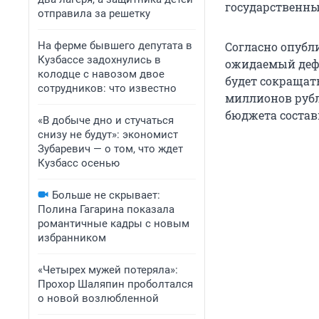
государственны
отправила за решетку
На ферме бывшего депутата в
Согласно опубл
Кузбассе задохнулись в
ожидаемый деф
колодце с навозом двое
будет сокращать
сотрудников: что известно
миллионов рубле
бюджета состав
«В добыче дно и стучаться
снизу не будут»: экономист
Зубаревич — о том, что ждет
Кузбасс осенью
Больше не скрывает:
Полина Гагарина показала
романтичные кадры с новым
избранником
«Четырех мужей потеряла»:
Прохор Шаляпин проболтался
о новой возлюбленной