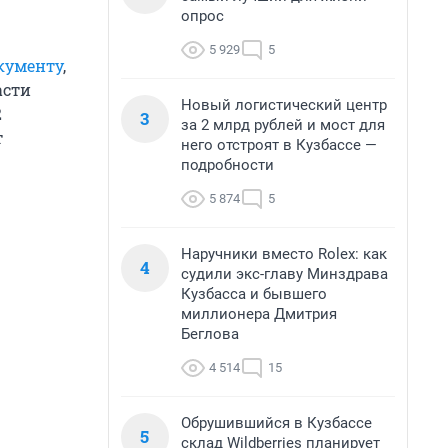
опрос
5 929
5
кументу
,
асти
Новый логистический центр
2
3
за 2 млрд рублей и мост для
т
него отстроят в Кузбассе —
подробности
5 874
5
Наручники вместо Rolex: как
4
судили экс-главу Минздрава
Кузбасса и бывшего
миллионера Дмитрия
Беглова
4 514
15
Обрушившийся в Кузбассе
5
склад Wildberries планирует