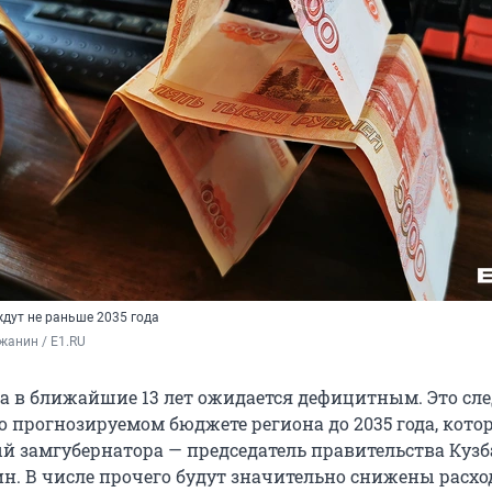
дут не раньше 2035 года
жанин / E1.RU
а в ближайшие 13 лет ожидается дефицитным. Это сле
о прогнозируемом бюджете региона до 2035 года, кото
й замгубернатора — председатель правительства Кузб
ин. В числе прочего будут значительно снижены расхо