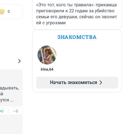
«Это тот, кого ты травила»: прикамца
приговорили к 22 годам за убийство
0
семьи его девушки, сейчас он звонит
ей с угрозами
ЗНАКОМСТВА
irina
,
64
Начать знакомиться
адывать, 
й 
утся 
 
+0
–0