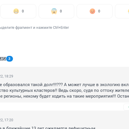
0
0
0
ыделите фрагмент и нажмите Ctrl+Enter
ИИ
3
2, 18:29
е образовался такой долг!!!??? А может лучше в экологию вкл
тво культурных кластеров!! Ведь скоро, судя по оттоку жителе
е регионы, некому будет ходить на такие мероприятия!!! Остан
 пенсию врядли пойдут!!!! Да, вот и возникает мысль, а может
 в СМИ, что Федяев - много вкладывал в область!!????!!!!
2, 17:20
 в ближайшие 13 лет ожидается дефицитным.
