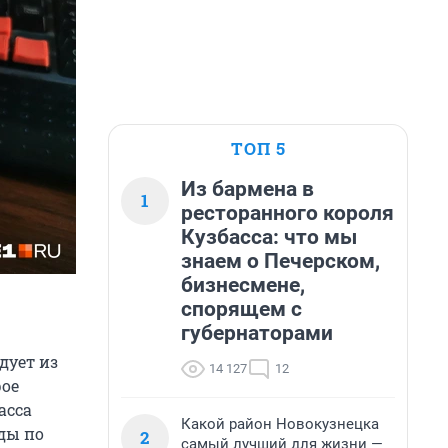
ТОП 5
Из бармена в
1
ресторанного короля
Кузбасса: что мы
знаем о Печерском,
бизнесмене,
спорящем с
губернаторами
дует из
14 127
12
рое
асса
Какой район Новокузнецка
ды по
2
самый лучший для жизни —