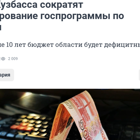
Кузбасса сократят
рование госпрограммы по
и
е 10 лет бюджет области будет дефицит
2
2 009
ария