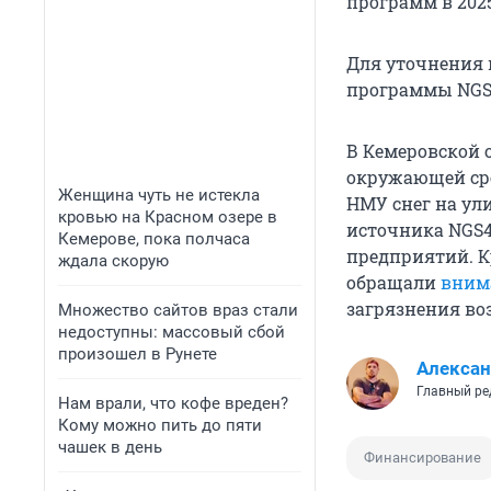
программ в 2025
Для уточнения 
программы NGS4
В Кемеровской 
окружающей сре
Женщина чуть не истекла
НМУ снег на ул
кровью на Красном озере в
источника NGS4
Кемерове, пока полчаса
предприятий. Кр
ждала скорую
обращали
вним
загрязнения воз
Множество сайтов враз стали
недоступны: массовый сбой
произошел в Рунете
Алексан
Главный ре
Нам врали, что кофе вреден?
Кому можно пить до пяти
чашек в день
Финансирование