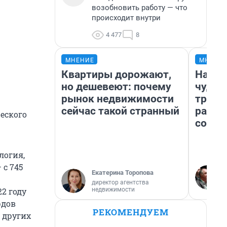
возобновить работу — что
происходит внутри
4 477
8
МНЕНИЕ
МНЕНИ
Квартиры дорожают,
Насле
но дешевеют: почему
чудом
рынок недвижимости
транс
сейчас такой странный
разне
еского
совет
логия,
 с 745
Екатерина Торопова
директор агентства
недвижимости
2 году
рдов
РЕКОМЕНДУЕМ
 других