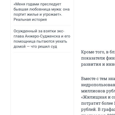
«Меня годами преследует
бывшая любовница мужа: она
портит жилье и угрожает».
Реальная история
Осужденный за взятки экс-
глава Анжеро-Судженска и его
помощница пытаются уехать
домой — что решил суд
Кроме того, в б
показатели фин
развития и ин
Вместе с тем з
недропользован
миллионов рубле
«Жилищная и со
потратят более 
рублей. В граф