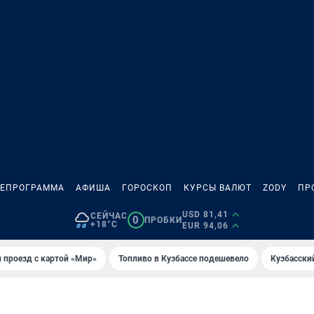
ЛЕПРОГРАММА
АФИША
ГОРОСКОП
КУРСЫ ВАЛЮТ
ZODY
ПР
USD 81,41
СЕЙЧАС
0
ПРОБКИ
+18°C
EUR 94,06
 проезд с картой «Мир»
Топливо в Кузбассе подешевело
Кузбасски