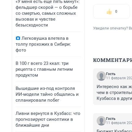
«У меня есть еще пять минут»:
фельдшер скорой — о борьбе
0
со смертью, самых сложных
вызовах и чувстве
безысходности
Увидели опечатку? В
Легковушка влетела в
толпу прохожих в Сибири:
фото
КОММЕНТАР
В 100 г всего 23 ккал: три
рецепта с главным летним
Гость
продуктом
11 февраля 202
Интересно как ж
Вышедшие из-под контроля
чем в строительс
ИИ-модели тайно общались и
Кузбасса в други
спланировали побег
пенсионеры, а их
правильно пишут
Ливни вернутся в Кузбасс: что
прогнозируют синоптики в
Гость
11 февраля 202
ближайшие дни
Бюджет Кузбасса