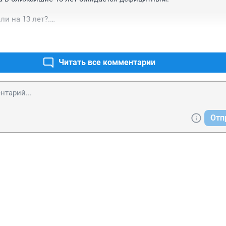
ли на 13 лет?.

 нам экология и так звадыхаемся в черном небе уже привыкнем
ок падать удем.
Читать все комментарии
Отп