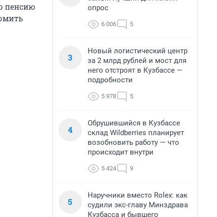
ую пенсию
опрос
ормить
6 006
5
Новый логистический центр
3
за 2 млрд рублей и мост для
него отстроят в Кузбассе —
подробности
5 978
5
Обрушившийся в Кузбассе
4
склад Wildberries планирует
возобновить работу — что
происходит внутри
5 424
9
Наручники вместо Rolex: как
5
судили экс-главу Минздрава
Кузбасса и бывшего