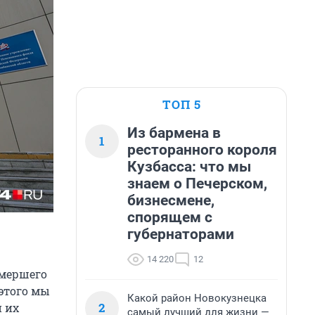
ТОП 5
Из бармена в
1
ресторанного короля
Кузбасса: что мы
знаем о Печерском,
бизнесмене,
спорящем с
губернаторами
14 220
12
умершего
 этого мы
Какой район Новокузнецка
2
 их
самый лучший для жизни —