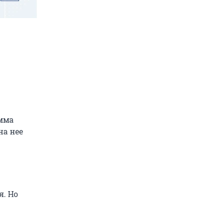
умма
на нее
я. Но