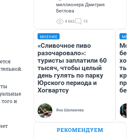
миллионера Дмитрия
Беглова
4 663
15
МНЕНИЕ
МНЕНИ
«Сливочное пиво
Мой б
разочаровало»:
береж
туристы заплатили 60
хотел
ется
тысяч, чтобы целый
тысяч
ительной.
день гулять по парку
креди
Юрского периода и
приех
аты
Хогвартсу
безоп
дуальные
 того и
Яна Шаламова
чет
РЕКОМЕНДУЕМ