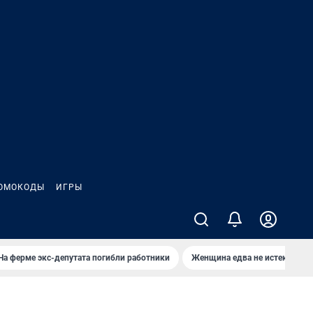
ОМОКОДЫ
ИГРЫ
На ферме экс-депутата погибли работники
Женщина едва не истекла кро