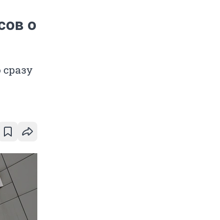
сов о
 сразу