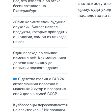
Все, что известно об атаке
экономисту и ю
беспилотников на
сразу, куда ухо
Екатеринбург
наследство на 
«Сами кормите свои будущие
опухоли». Биолог назвал
продукты, которые приводят к
онкологии, сам он их никогда
не ест
Один переход по ссылке
изменил всё. Как мошенники
довели школьницу до
попытки поджога здания
С детства грезил о ГАЗ-24:
автоплюшкин переехал в
маленький хутор и превратил
свой двор в музей СССР
Кузбассовцы пересаживаются
на электрокары? Их продажи