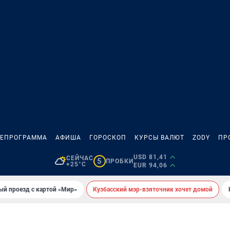
ЛЕПРОГРАММА
АФИША
ГОРОСКОП
КУРСЫ ВАЛЮТ
ZODY
ПР
USD 81,41
СЕЙЧАС
5
ПРОБКИ
+25°C
EUR 94,06
ый проезд с картой «Мир»
Кузбасский мэр-взяточник хочет домой