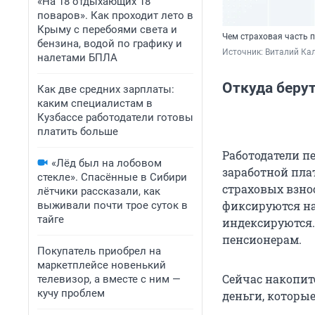
«На 18 отдыхающих 18
поваров». Как проходит лето в
Крыму с перебоями света и
Чем страховая часть 
бензина, водой по графику и
Источник: 
Виталий Кал
налетами БПЛА
Откуда берут
Как две средних зарплаты:
каким специалистам в
Кузбассе работодатели готовы
платить больше
Работодатели п
«Лёд был на лобовом
заработной плат
стекле». Спасённые в Сибири
страховых взно
лётчики рассказали, как
фиксируются на
выживали почти трое суток в
тайге
индексируются.
пенсионерам.
Покупатель приобрел на
маркетплейсе новенький
Сейчас накопит
телевизор, а вместе с ним —
кучу проблем
деньги, которые