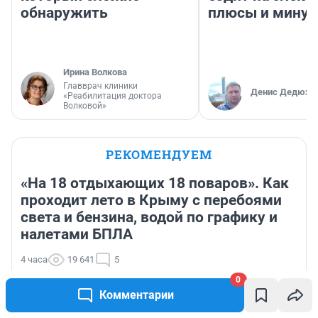
обнаружить
плюсы и мину
Ирина Волкова
Главврач клиники
Денис Дедюхи
«Реабилитация доктора
Волковой»
РЕКОМЕНДУЕМ
«На 18 отдыхающих 18 поваров». Как
проходит лето в Крыму с перебоями
света и бензина, водой по графику и
налетами БПЛА
4 часа
19 641
5
Медведицу Майю, жившую на цепи в Приморье,
0
познакомили с гималайским медведем Фиником
Комментарии