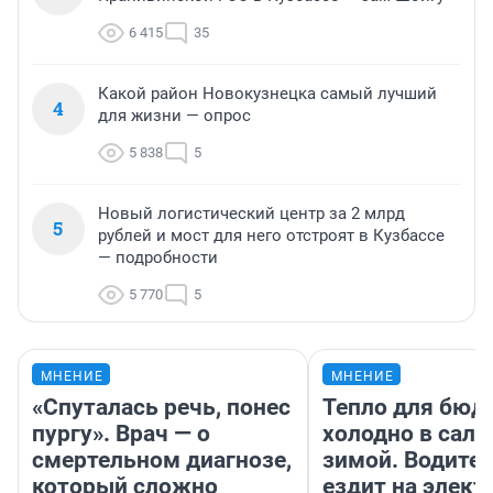
6 415
35
Какой район Новокузнецка самый лучший
4
для жизни — опрос
5 838
5
Новый логистический центр за 2 млрд
5
рублей и мост для него отстроят в Кузбассе
— подробности
5 770
5
МНЕНИЕ
МНЕНИЕ
«Спуталась речь, понес
Тепло для бюд
пургу». Врач — о
холодно в сало
смертельном диагнозе,
зимой. Водител
который сложно
ездит на элект