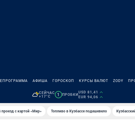
ЛЕПРОГРАММА
АФИША
ГОРОСКОП
КУРСЫ ВАЛЮТ
ZODY
ПР
USD 81,41
СЕЙЧАС
1
ПРОБКИ
+17°C
EUR 94,06
 проезд с картой «Мир»
Топливо в Кузбассе подешевело
Кузбасски