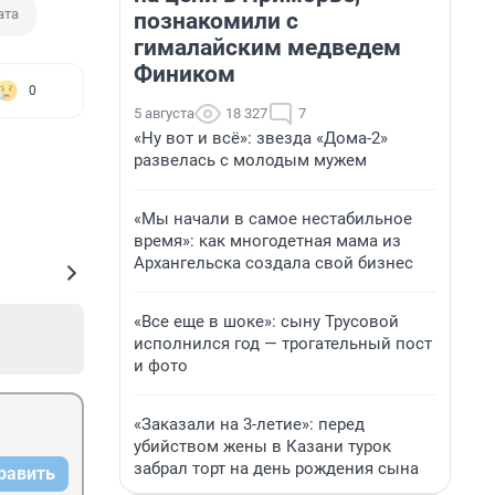
ата
познакомили с
гималайским медведем
Фиником
0
5 августа
18 327
7
«Ну вот и всё»: звезда «Дома-2»
развелась с молодым мужем
«Мы начали в самое нестабильное
время»: как многодетная мама из
Архангельска создала свой бизнес
«Все еще в шоке»: сыну Трусовой
исполнился год — трогательный пост
и фото
«Заказали на 3-летие»: перед
убийством жены в Казани турок
забрал торт на день рождения сына
равить