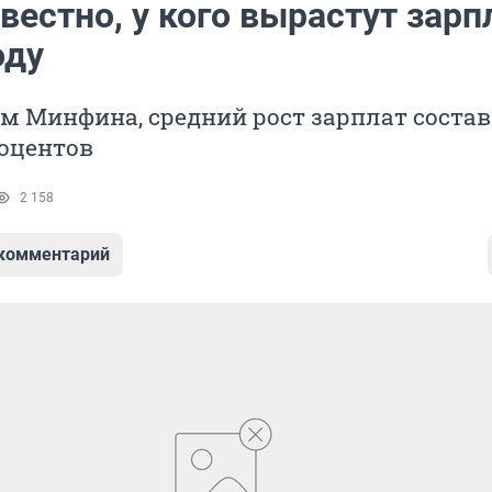
вестно, у кого вырастут зар
оду
м Минфина, средний рост зарплат соста
роцентов
2 158
 комментарий