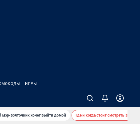
ОМОКОДЫ
ИГРЫ
й мэр-взяточник хочет выйти домой
Где и когда стоит смотреть звездоп