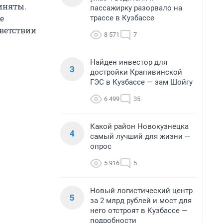
иняты.
пассажирку разорвало на
е
трассе в Кузбассе
ветствии
8 571
7
Найден инвестор для
3
достройки Крапивинской
ГЭС в Кузбассе — зам Шойгу
6 499
35
Какой район Новокузнецка
4
самый лучший для жизни —
опрос
5 916
5
Новый логистический центр
5
за 2 млрд рублей и мост для
него отстроят в Кузбассе —
подробности