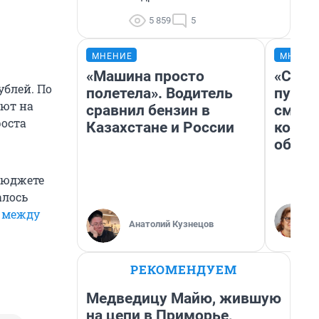
5 859
5
МНЕНИЕ
МНЕНИ
«Машина просто
«Спут
ублей. По
полетела». Водитель
пургу»
уют на
сравнил бензин в
смерт
роста
Казахстане и России
котор
обнар
бюджете
алось
 между
Анатолий Кузнецов
РЕКОМЕНДУЕМ
Медведицу Майю, жившую
на цепи в Приморье,