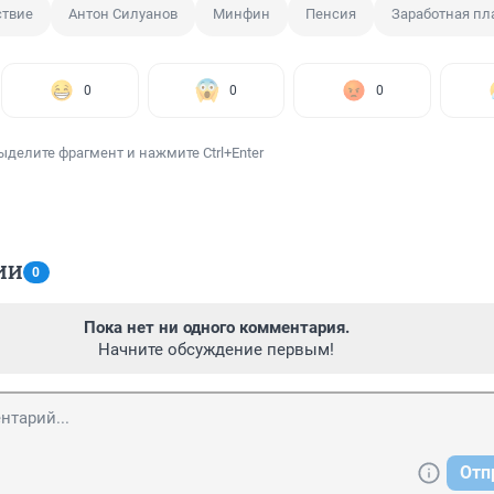
ствие
Антон Силуанов
Минфин
Пенсия
Заработная пл
0
0
0
ыделите фрагмент и нажмите Ctrl+Enter
ИИ
0
Пока нет ни одного комментария.
Начните обсуждение первым!
Отп