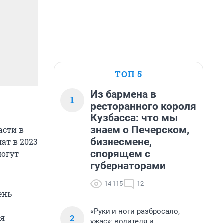
ТОП 5
Из бармена в
1
ресторанного короля
Кузбасса: что мы
знаем о Печерском,
асти в
бизнесмене,
ат в 2023
спорящем с
могут
губернаторами
14 115
12
ень
«Руки и ноги разбросало,
2
ия
ужас»: водителя и