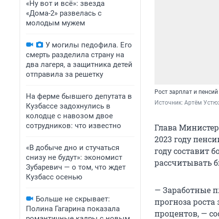
«Ну вот и всё»: звезда
«Дома-2» развелась с
молодым мужем
У могилы педофила. Его
смерть разделила страну на
два лагеря, а защитника детей
отправила за решетку
Рост зарплат и пенси
На ферме бывшего депутата в
Источник: 
Артём Устю
Кузбассе задохнулись в
колодце с навозом двое
сотрудников: что известно
Глава Министер
2023 году пенси
«В добыче дно и стучаться
году составит 
снизу не будут»: экономист
рассчитывать 
Зубаревич — о том, что ждет
Кузбасс осенью
— Заработные п
Больше не скрывает:
прогноза роста
Полина Гагарина показала
процентов, — с
романтичные кадры с новым