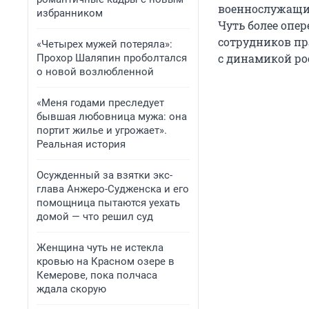
военнослужащих
избранником
Чуть более опе
сотрудников пр
«Четырех мужей потеряла»:
с динамикой ро
Прохор Шаляпин проболтался
о новой возлюбленной
«Меня годами преследует
бывшая любовница мужа: она
портит жилье и угрожает».
Реальная история
Осужденный за взятки экс-
глава Анжеро-Судженска и его
помощница пытаются уехать
домой — что решил суд
Женщина чуть не истекла
кровью на Красном озере в
Кемерове, пока полчаса
ждала скорую