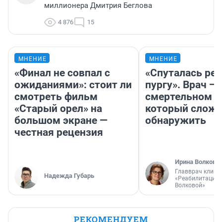
миллионера Дмитрия Беглова
4 876
15
МНЕНИЕ
МНЕНИЕ
«Финал не совпал с
«Спуталась реч
ожиданиями»: стоит ли
пургу». Врач — 
смотреть фильм
смертельном д
«Старый орел» на
который слож
большом экране —
обнаружить
честная рецензия
Ирина Волкова
Главврач клини
Надежда Губарь
«Реабилитация 
Волковой»
РЕКОМЕНДУЕМ