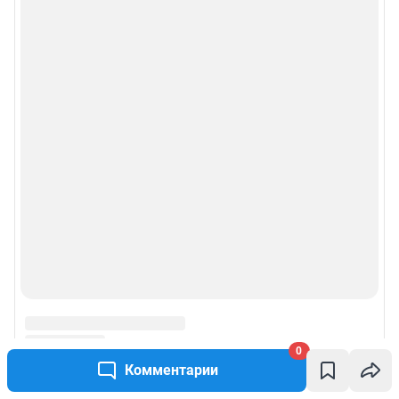
Рубрики
Реклама на сайте
Прайс-лист
О компании
Наши награды
Наши вакансии
Техподдержка
Предвыборная агитация
0
Комментарии
Все города сети