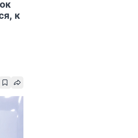
вок
ся, к