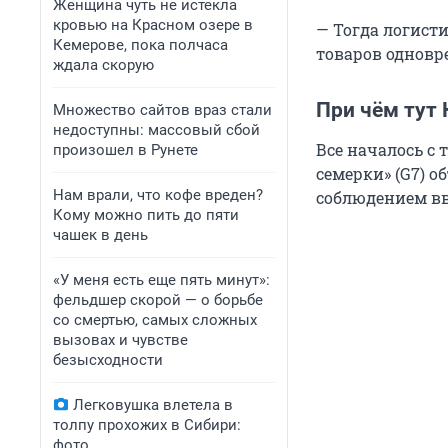
Женщина чуть не истекла
кровью на Красном озере в
— Тогда логист
Кемерове, пока полчаса
товаров одновр
ждала скорую
При чём тут 
Множество сайтов враз стали
недоступны: массовый сбой
Все началось с 
произошел в Рунете
семерки» (G7) о
Нам врали, что кофе вреден?
соблюдением вв
Кому можно пить до пяти
чашек в день
«У меня есть еще пять минут»:
фельдшер скорой — о борьбе
со смертью, самых сложных
вызовах и чувстве
безысходности
Легковушка влетела в
толпу прохожих в Сибири:
фото