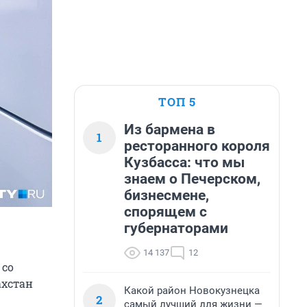
ТОП 5
Из бармена в
1
ресторанного короля
Кузбасса: что мы
знаем о Печерском,
бизнесмене,
спорящем с
губернаторами
14 137
12
 со
ахстан
Какой район Новокузнецка
2
самый лучший для жизни —