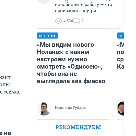
возобновить работу — что
происходит внутри
4 504
8
МНЕНИЕ
МНЕНИ
«Мы видим нового
«Маши
Нолана»: с каким
полет
настроем нужно
сравн
смотреть «Одиссею»,
Казах
чтобы она не
анзит
выглядела как фиаско
раны:
е сейчас
Надежда Губарь
РЕКОМЕНДУЕМ
е не