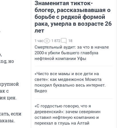
Знаменитая тикток-
блогер, рассказывавшая о
борьбе с редкой формой
рака, умерла в возрасте 26
лет
е
1 час
1 872
18
Смертельный аудит: за что в начале
2000-х убили бывшего главбуха
,
нефтяной компании Уфы
ng, но
«Чисто все мамы и все дети на
свете»: как медвежонок Момота
 крупной
покорил буквально весь интернет.
ак с
Видео
ия цен.
«С гордостью говорю, что я
деревенский»: зачем северянин
ать, если
оставил нефтяную компанию и
аказы.
переехал в глушь на Алтай