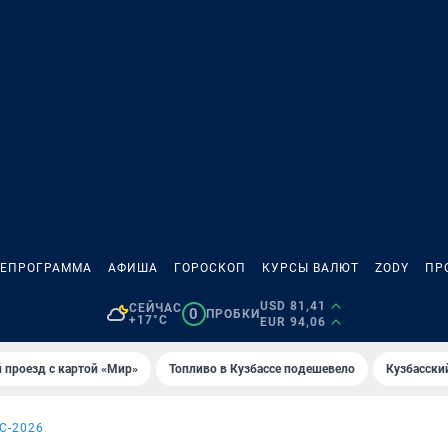
ЛЕПРОГРАММА
АФИША
ГОРОСКОП
КУРСЫ ВАЛЮТ
ZODY
ПР
USD 81,41
СЕЙЧАС
0
ПРОБКИ
+17°C
EUR 94,06
 проезд с картой «Мир»
Топливо в Кузбассе подешевело
Кузбасски
С-2026