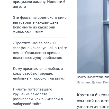
придумали замену. Новости 6
августа
Эти фразы из советского кино
вы говорите каждый день.
Вспомните из каких они
фильмов? — тест
«Простите нас за всё». С
телефона исчезнувшей в тайге
семьи Усольцевых пришло
леденящее душу сообщение
Кому признаются в любви, а
кому разобьют сердце:
Власти Казахстана пл
любовный гороскоп на август
Источник: 
Даниил Кони
Пилоты потерпевшего
крушение самолета
Крупная бытова
рассказали, как выживали в
ссылкой на исто
сибирской тайге
ужесточит конт