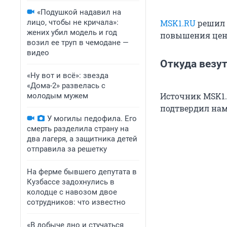
«Подушкой надавил на
лицо, чтобы не кричала»:
МSK1.RU
решил р
жених убил модель и год
повышения цен
возил ее труп в чемодане —
видео
Откуда везут
«Ну вот и всё»: звезда
«Дома-2» развелась с
Источник MSK1.
молодым мужем
подтвердил на
У могилы педофила. Его
смерть разделила страну на
два лагеря, а защитника детей
отправила за решетку
На ферме бывшего депутата в
Кузбассе задохнулись в
колодце с навозом двое
сотрудников: что известно
«В добыче дно и стучаться