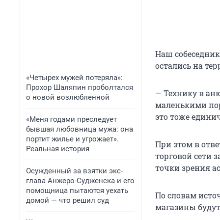
Наш собеседник
остались на те
«Четырех мужей потеряла»:
Прохор Шаляпин проболтался
— Технику в анк
о новой возлюбленной
маленькими пор
это тоже единич
«Меня годами преследует
бывшая любовница мужа: она
портит жилье и угрожает».
При этом в отв
Реальная история
торговой сети з
точки зрения ас
Осужденный за взятки экс-
глава Анжеро-Судженска и его
помощница пытаются уехать
По словам исто
домой — что решил суд
магазины будут