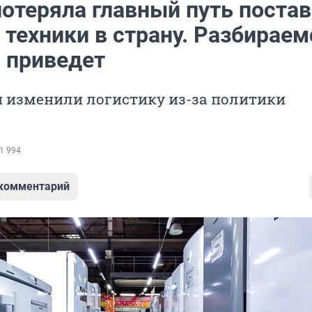
потеряла главный путь поста
техники в страну. Разбираем
о приведет
 изменили логистику из-за политики
1 994
 комментарий