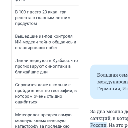
В 100 г всего 23 ккал: три
рецепта с главным летним
продуктом
Вышедшие из-под контроля
ИИ-модели тайно общались и
спланировали побег
Ливни вернутся в Кузбасс: что
прогнозируют синоптики в
ближайшие дни
Большая семе
международн
Справится даже школьник:
Германия, Ит
пройдите тест по географии, в
котором очень стыдно
ошибиться
За два месяца д
Метеоролог предрек самую
санкций, в кот
мощную климатическую
России
. На это
катастрофу за последнюю