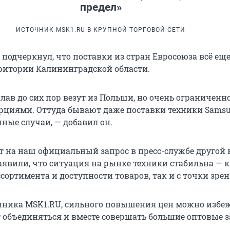
предел»
ИСТОЧНИК MSK1.RU В КРУПНОЙ ТОРГОВОЙ СЕТИ
 подчеркнул, что поставки из стран Евросоюза всё ещ
рритории Калининградской области.
лав до сих пор везут из Польши, но очень ограниченно
циями. Оттуда бывают даже поставки техники Samsu
ные случаи, — добавил он.
ет на наш официальный запрос в пресс-службе другой
аявили, что ситуация на рынке техники стабильна — к
сортимента и доступности товаров, так и с точки зрен
чника MSK1.RU, сильного повышения цен можно избеж
 объединяться и вместе совершать большие оптовые з