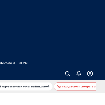
ОМОКОДЫ
ИГРЫ
й мэр-взяточник хочет выйти домой
Где и когда стоит смотреть звездоп