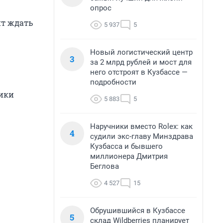
опрос
ит ждать
5 937
5
Новый логистический центр
3
за 2 млрд рублей и мост для
него отстроят в Кузбассе —
подробности
ники
5 883
5
Наручники вместо Rolex: как
4
судили экс-главу Минздрава
Кузбасса и бывшего
миллионера Дмитрия
Беглова
4 527
15
Обрушившийся в Кузбассе
5
склад Wildberries планирует