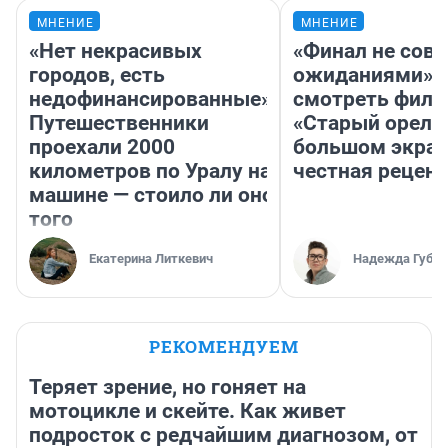
МНЕНИЕ
МНЕНИЕ
«Нет некрасивых
«Финал не совп
городов, есть
ожиданиями»: 
недофинансированные».
смотреть фил
Путешественники
«Старый орел» 
проехали 2000
большом экран
километров по Уралу на
честная рецен
машине — стоило ли оно
того
Екатерина Литкевич
Надежда Губар
РЕКОМЕНДУЕМ
Теряет зрение, но гоняет на
мотоцикле и скейте. Как живет
подросток с редчайшим диагнозом, от