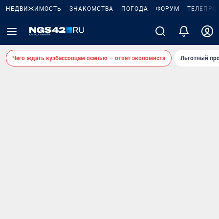
НЕДВИЖИМОСТЬ
ЗНАКОМСТВА
ПОГОДА
ФОРУМ
ТЕЛЕПРО
Чего ждать кузбассовцам осенью — ответ экономиста
Льготный про