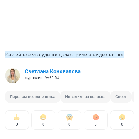
Как ей всё это удалось, смотрите в видео выше.
Светлана Коновалова
журналист YA62.RU
Перелом позвоночника
Инвалидная коляска
Спорт
М
0
0
0
0
0