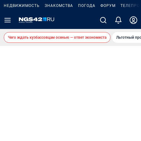
НЕДВИЖИМОСТЬ
ЗНАКОМСТВА
ПОГОДА
ФОРУМ
ТЕЛЕПРО
Чего ждать кузбассовцам осенью — ответ экономиста
Льготный про