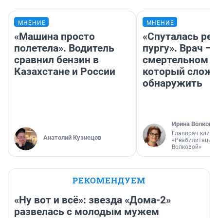
МНЕНИЕ
МНЕНИЕ
«Машина просто
«Спуталась реч
полетела». Водитель
пургу». Врач — 
сравнил бензин в
смертельном д
Казахстане и России
который слож
обнаружить
Ирина Волкова
Главврач клини
Анатолий Кузнецов
«Реабилитация 
Волковой»
РЕКОМЕНДУЕМ
«Ну вот и всё»: звезда «Дома-2»
развелась с молодым мужем