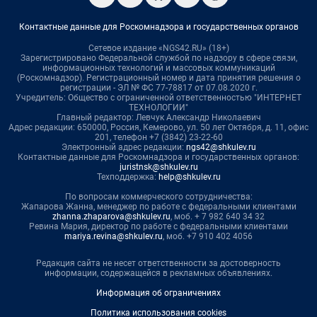
Контактные данные для Роскомнадзора и государственных органов
Сетевое издание «NGS42.RU» (18+)
Зарегистрировано Федеральной службой по надзору в сфере связи,
информационных технологий и массовых коммуникаций
(Роскомнадзор). Регистрационный номер и дата принятия решения о
регистрации - ЭЛ № ФС 77-78817 от 07.08.2020 г.
Учредитель: Общество с ограниченной ответственностью "ИНТЕРНЕТ
ТЕХНОЛОГИИ"
Главный редактор: Левчук Александр Николаевич
Адрес редакции: 650000, Россия, Кемерово, ул. 50 лет Октября, д. 11, офис
201, телефон +7 (3842) 23-22-60
Электронный адрес редакции:
ngs42@shkulev.ru
Контактные данные для Роскомнадзора и государственных органов:
juristnsk@shkulev.ru
Техподдержка:
help@shkulev.ru
По вопросам коммерческого сотрудничества:
Жапарова Жанна, менеджер по работе с федеральными клиентами
zhanna.zhaparova@shkulev.ru
, моб. + 7 982 640 34 32
Ревина Мария, директор по работе с федеральными клиентами
mariya.revina@shkulev.ru
, моб. +7 910 402 4056
Редакция сайта не несет ответственности за достоверность
информации, содержащейся в рекламных объявлениях.
Информация об ограничениях
Политика использования cookies