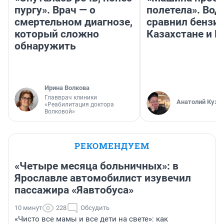
пургу». Врач — о
полетела». Вод
смертельном диагнозе,
сравнил бензин
который сложно
Казахстане и Р
обнаружить
Ирина Волкова
Главврач клиники
Анатолий Кузн
«Реабилитация доктора
Волковой»
РЕКОМЕНДУЕМ
«Четыре месяца больничных»: в
Ярославле автомобилист изувечил
пассажира «Яавтобуса»
10 минут
228
Обсудить
«Чисто все мамы и все дети на свете»: как