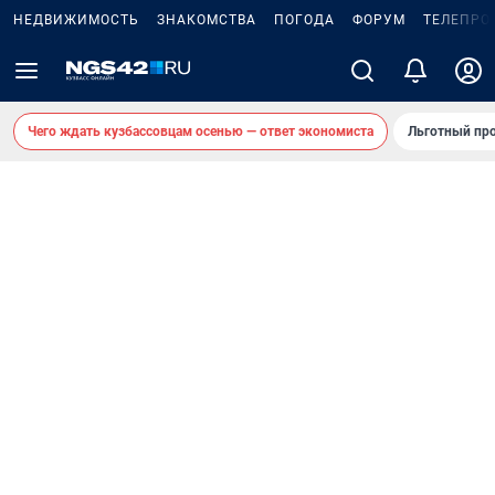
НЕДВИЖИМОСТЬ
ЗНАКОМСТВА
ПОГОДА
ФОРУМ
ТЕЛЕПРО
Чего ждать кузбассовцам осенью — ответ экономиста
Льготный про