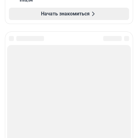
irina
,
64
Начать знакомиться