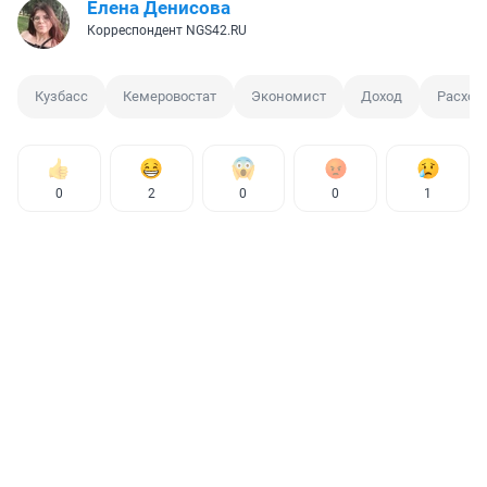
Елена Денисова
Корреспондент NGS42.RU
Кузбасс
Кемеровостат
Экономист
Доход
Расход
0
2
0
0
1