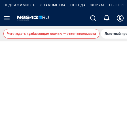
НЕДВИЖИМОСТЬ
ЗНАКОМСТВА
ПОГОДА
ФОРУМ
ТЕЛЕПРО
Чего ждать кузбассовцам осенью — ответ экономиста
Льготный про