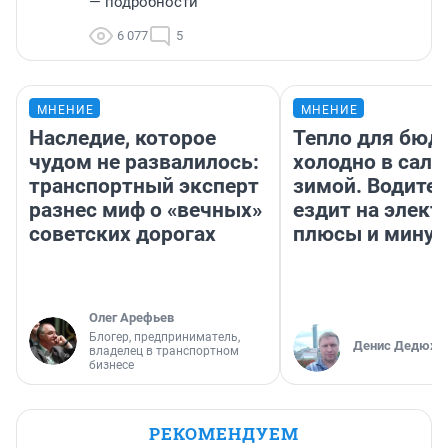
— подробности
6 077
5
МНЕНИЕ
МНЕНИЕ
Наследие, которое
Тепло для бюд
чудом не развалилось:
холодно в сало
транспортный эксперт
зимой. Водител
разнес миф о «вечных»
ездит на элект
советских дорогах
плюсы и мину
Олег Арефьев
Блогер, предприниматель,
Денис Дедюхи
владелец в транспортном
бизнесе
РЕКОМЕНДУЕМ