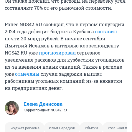
Он также пояснил, что расходы на перевозку угля
составляют 70% от его рыночной стоимости.
Ранее NGS42.RU сообщал, что в первом полугодии
2024 года дефицит бюджета Кузбасса
составил
почти 20 млрд рублей. В начале сентября
Дмитрий Исламов в интервью корреспонденту
NGS42.RU уже
прогнозировал
серьезное
увеличение расходов для кузбасских угольщиков
из-за введения новых санкций. Также в регионе
уже
отмечены
случаи задержки выплат
работникам угольных компаний из-за нехватки
на предприятиях денег.
Елена Денисова
Корреспондент NGS42.RU
Бюджет региона
Илья Середюк
Убытки
Угольная пр