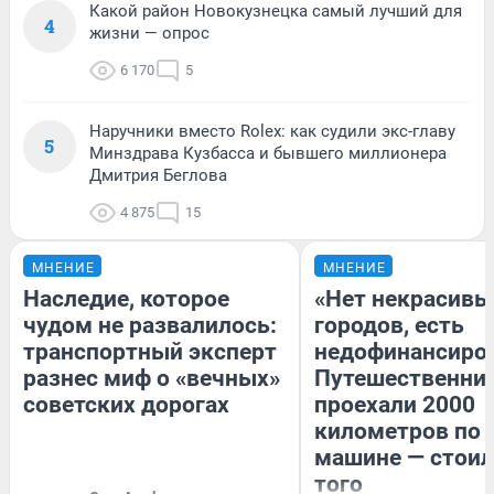
Какой район Новокузнецка самый лучший для
4
жизни — опрос
6 170
5
Наручники вместо Rolex: как судили экс-главу
5
Минздрава Кузбасса и бывшего миллионера
Дмитрия Беглова
4 875
15
МНЕНИЕ
МНЕНИЕ
Наследие, которое
«Нет некрасивы
чудом не развалилось:
городов, есть
транспортный эксперт
недофинансиро
разнес миф о «вечных»
Путешественни
советских дорогах
проехали 2000
километров по 
машине — стоил
того