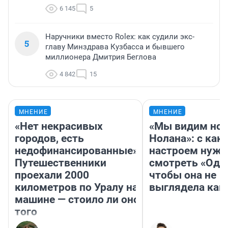
6 145
5
Наручники вместо Rolex: как судили экс-
5
главу Минздрава Кузбасса и бывшего
миллионера Дмитрия Беглова
4 842
15
МНЕНИЕ
МНЕНИЕ
«Нет некрасивых
«Мы видим нов
городов, есть
Нолана»: с как
недофинансированные».
настроем нужн
Путешественники
смотреть «Оди
проехали 2000
чтобы она не
километров по Уралу на
выглядела как
машине — стоило ли оно
того