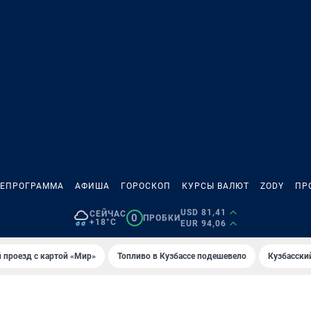
ЛЕПРОГРАММА
АФИША
ГОРОСКОП
КУРСЫ ВАЛЮТ
ZODY
ПР
USD 81,41
СЕЙЧАС
0
ПРОБКИ
+18°C
EUR 94,06
 проезд с картой «Мир»
Топливо в Кузбассе подешевело
Кузбасски