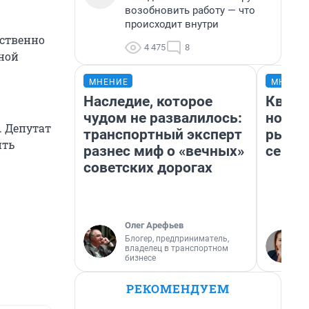
возобновить работу — что
происходит внутри
ественно
4 475
8
нной
МНЕНИЕ
МНЕНИ
Наследие, которое
Кварт
чудом не развалилось:
но де
. Депутат
транспортный эксперт
рынок
ить
разнес миф о «вечных»
сейча
советских дорогах
Олег Арефьев
Блогер, предприниматель,
владелец в транспортном
бизнесе
РЕКОМЕНДУЕМ