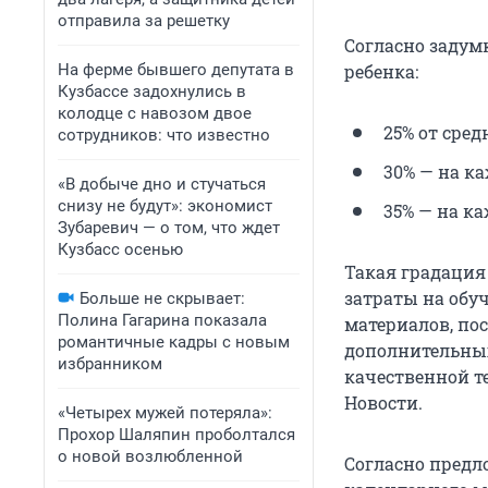
отправила за решетку
Согласно задум
На ферме бывшего депутата в
ребенка:
Кузбассе задохнулись в
колодце с навозом двое
25% от сред
сотрудников: что известно
30% — на ка
«В добыче дно и стучаться
снизу не будут»: экономист
35% — на ка
Зубаревич — о том, что ждет
Кузбасс осенью
Такая градация
затраты на обу
Больше не скрывает:
Полина Гагарина показала
материалов, по
романтичные кадры с новым
дополнительных
избранником
качественной т
Новости.
«Четырех мужей потеряла»:
Прохор Шаляпин проболтался
о новой возлюбленной
Согласно предл