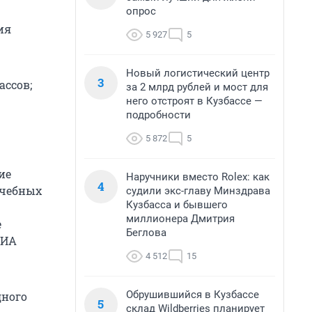
опрос
ия
5 927
5
Новый логистический центр
3
ассов;
за 2 млрд рублей и мост для
него отстроят в Кузбассе —
подробности
5 872
5
ие
Наручники вместо Rolex: как
4
учебных
судили экс-главу Минздрава
Кузбасса и бывшего
миллионера Дмитрия
е
Беглова
РИА
4 512
15
Обрушившийся в Кузбассе
дного
5
склад Wildberries планирует