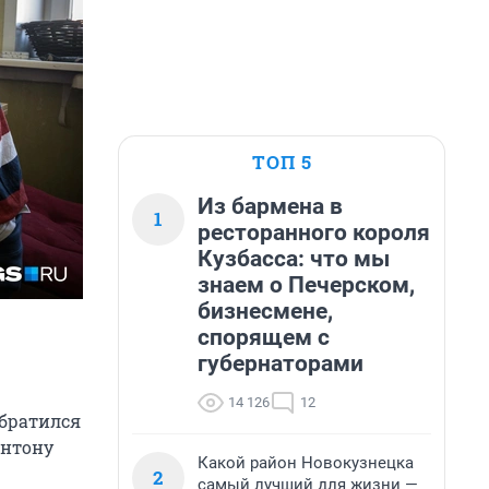
ТОП 5
Из бармена в
1
ресторанного короля
Кузбасса: что мы
знаем о Печерском,
бизнесмене,
спорящем с
губернаторами
14 126
12
обратился
Антону
Какой район Новокузнецка
2
самый лучший для жизни —