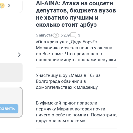
AI-AINA: Атака на соцсети
0
депутатов, бюджета вузов
не хватило лучшим и
сколько стоит арбуз
5 августа
5 239
3
«Она крикнула: „Дядя Боря!“»
Москвичка исчезла ночью у океана
во Вьетнаме. Что произошло в
последние минуты пропажи девушки
Участницу шоу «Мама в 16» из
Волгограда обвинили в
домогательствах к младенцу
В уфимский приют привезли
равить
пермячку Марину, которая почти
ничего о себе не помнит. Посмотрите,
вдруг она вам знакома