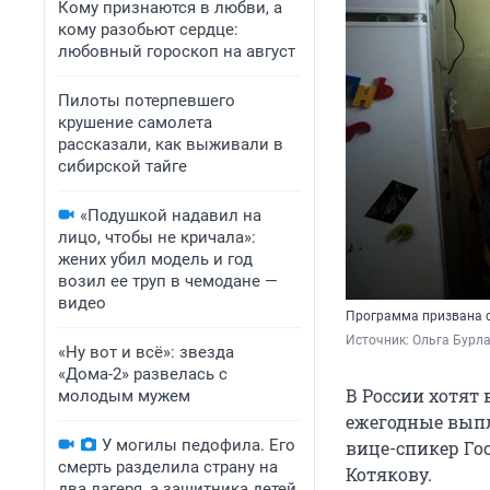
Кому признаются в любви, а
кому разобьют сердце:
любовный гороскоп на август
Пилоты потерпевшего
крушение самолета
рассказали, как выживали в
сибирской тайге
«Подушкой надавил на
лицо, чтобы не кричала»:
жених убил модель и год
возил ее труп в чемодане —
видео
Программа призвана с
Источник: 
Ольга Бурла
«Ну вот и всё»: звезда
«Дома-2» развелась с
В России хотят
молодым мужем
ежегодные выпл
У могилы педофила. Его
вице-спикер Го
смерть разделила страну на
Котякову.
два лагеря, а защитника детей