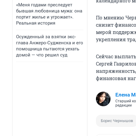
календарного ме
«Меня годами преследует
бывшая любовница мужа: она
портит жилье и угрожает».
По мнению Черн
Реальная история
снизит финансов
мерой поддержк
Осужденный за взятки экс-
укрепления тр
глава Анжеро-Судженска и его
помощница пытаются уехать
домой — что решил суд
Сейчас выплаты
Сергей Гаврило
напряженность,
финансовая наг
Елена М
Старший ко
редакции
Борис Чернышов