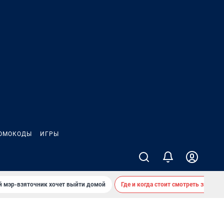
ОМОКОДЫ
ИГРЫ
й мэр-взяточник хочет выйти домой
Где и когда стоит смотреть звездоп