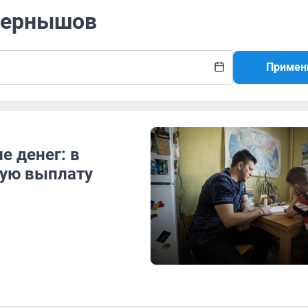
 Чернышов
Примен
е денег: в
вую выплату