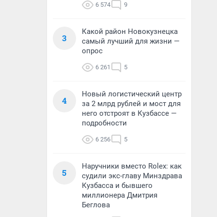
6 574
9
Какой район Новокузнецка
3
самый лучший для жизни —
опрос
6 261
5
Новый логистический центр
4
за 2 млрд рублей и мост для
него отстроят в Кузбассе —
подробности
6 256
5
Наручники вместо Rolex: как
5
судили экс-главу Минздрава
Кузбасса и бывшего
миллионера Дмитрия
Беглова