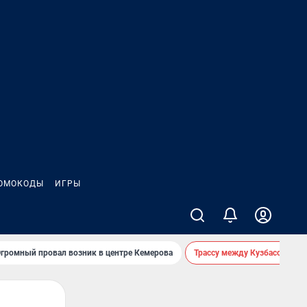
ОМОКОДЫ
ИГРЫ
громный провал возник в центре Кемерова
Трассу между Кузбассом и 