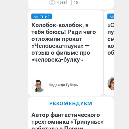
4 988
15
МНЕНИЕ
МНЕНИЕ
Колобок-колобок, я
«Спутал
тебя боюсь! Ради чего
пургу».
отложили прокат
смерте
«Человека-паука» —
которы
отзыв о фильме про
обнару
«человека-булку»
Ир
Гл
Надежда Губарь
«Р
Во
РЕКОМЕНДУЕМ
Автор фантастического
трехтомника «Трилунье»
работала в Перми