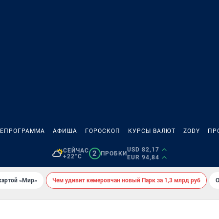
ЛЕПРОГРАММА
АФИША
ГОРОСКОП
КУРСЫ ВАЛЮТ
ZODY
ПР
USD 82,17
СЕЙЧАС
2
ПРОБКИ
+22°C
EUR 94,84
картой «Мир»
Чем удивит кемеровчан новый Парк за 1,3 млрд руб
О