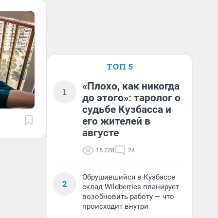
ТОП 5
«Плохо, как никогда
1
до этого»: таролог о
судьбе Кузбасса и
его жителей в
августе
15 228
24
Обрушившийся в Кузбассе
2
склад Wildberries планирует
возобновить работу — что
происходит внутри