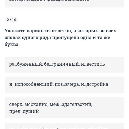
2 / 14
Укажите варианты ответов, в которых во всех
словах одного ряда пропущена одна и та же
буква.
ра..буженный, бе..граничный, и..вестить
н..испособнейший, поз..вчера, н..дстройка
сверх..зысканно, меж..здательский,
пред..дущий