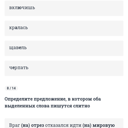
вкл
ю
чишь
кр
а
лась
щав
е
ль
ч
е
рпать
8 / 14
Определите предложение, в котором оба
выделенных слова пишутся слитно
Враг
(на) отрез
отказался идти
(на) мировую