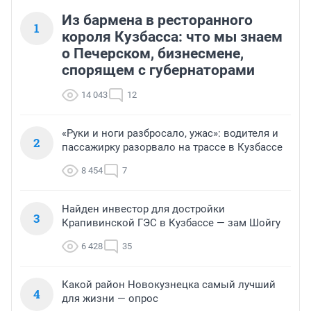
Из бармена в ресторанного
1
короля Кузбасса: что мы знаем
о Печерском, бизнесмене,
спорящем с губернаторами
14 043
12
«Руки и ноги разбросало, ужас»: водителя и
2
пассажирку разорвало на трассе в Кузбассе
8 454
7
Найден инвестор для достройки
3
Крапивинской ГЭС в Кузбассе — зам Шойгу
6 428
35
Какой район Новокузнецка самый лучший
4
для жизни — опрос