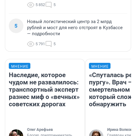
5 852
5
Новый логистический центр за 2 млрд
5
рублей и мост для него отстроят в Кузбассе
— подробности
5 791
5
МНЕНИЕ
МНЕНИЕ
Наследие, которое
«Спуталась реч
чудом не развалилось:
пургу». Врач — 
транспортный эксперт
смертельном д
разнес миф о «вечных»
который слож
советских дорогах
обнаружить
Олег Арефьев
Ирина Волкова
Блогер, предприниматель,
Главврач клини