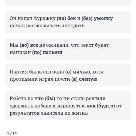
Он надел фуражку
(на) бок
и
(без) умолку
начал рассказывать анекдоты
Мы
(во) все
не ожидали, что текст будет
написан
(по) латыни
Партия была сыграна
(в) ничью
, хотя
противник играл почти
(в) слепую
Ребята во
что (бы)
то ни стало решили
одержать победу и играли так,
как (будто)
от
результатов зависела их жизнь
9 / 14