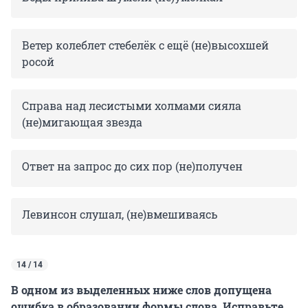
Ветер колеблет стебелёк с ещё (не)высохшей
росой
Справа над лесистыми холмами сияла
(не)мигающая звезда
Ответ на запрос до сих пор (не)получен
Левинсон слушал, (не)вмешиваясь
14 / 14
В одном из выделенных ниже слов допущена
ошибка в образовании формы слова. Исправьте