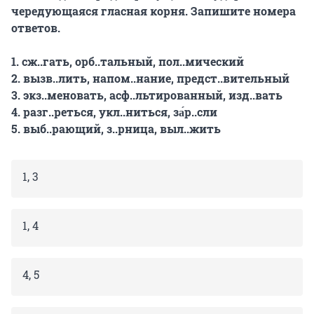
чередующаяся гласная корня. Запишите номера
ответов.
1. сж..гать, орб..тальный, пол..мический
2. вызв..лить, напом..нание, предст..вительный
3. экз..меновать, асф..льтированный, изд..вать
4. разг..реться, укл..ниться, за́р..сли
5. выб..рающий, з..рница, выл..жить
1, 3
1, 4
4, 5