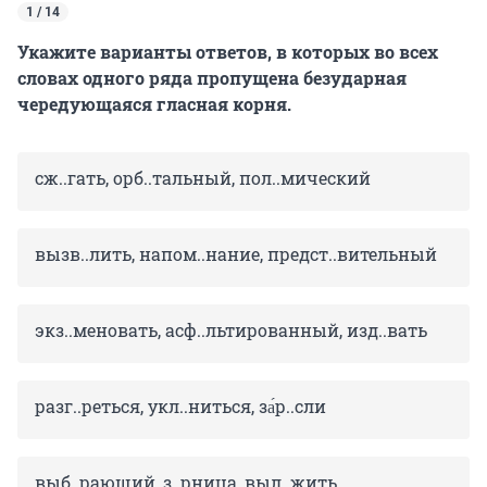
1 / 14
Укажите варианты ответов, в которых во всех
словах одного ряда пропущена безударная
чередующаяся гласная корня.
сж..гать, орб..тальный, пол..мический
вызв..лить, напом..нание, предст..вительный
экз..меновать, асф..льтированный, изд..вать
разг..реться, укл..ниться, за́р..сли
выб..рающий, з..рница, выл..жить