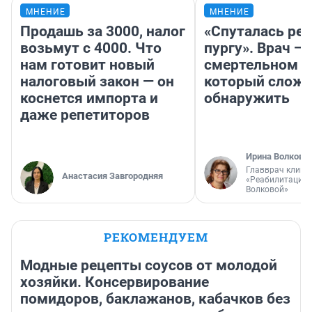
МНЕНИЕ
МНЕНИЕ
Продашь за 3000, налог
«Спуталась реч
возьмут с 4000. Что
пургу». Врач — 
нам готовит новый
смертельном д
налоговый закон — он
который слож
коснется импорта и
обнаружить
даже репетиторов
Ирина Волкова
Главврач клини
Анастасия Завгородняя
«Реабилитация 
Волковой»
РЕКОМЕНДУЕМ
Модные рецепты соусов от молодой
хозяйки. Консервирование
помидоров, баклажанов, кабачков без